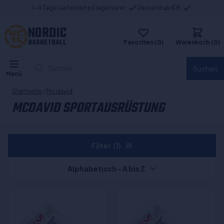
1-4 Tage Lieferzeit på lagervarer
Versand ab €8
NORDIC
BASKETBALL
Favoriten (0)
Warenkorb (0)
Suchen...
Suchen
Menü
Startseite
/
Mcdavid
MCDAVID SPORTAUSRÜSTUNG
Filter
(1)
Alphabetisch - A bis Z