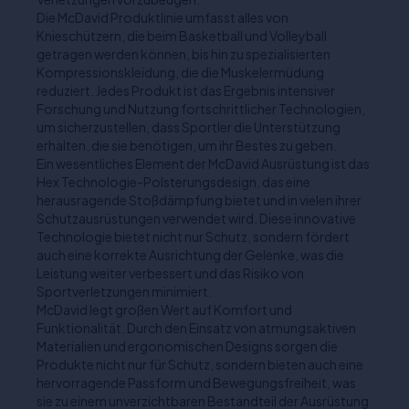
Die McDavid Produktlinie umfasst alles von
Knieschützern, die beim Basketball und Volleyball
getragen werden können, bis hin zu spezialisierten
Kompressionskleidung, die die Muskelermüdung
reduziert. Jedes Produkt ist das Ergebnis intensiver
Forschung und Nutzung fortschrittlicher Technologien,
um sicherzustellen, dass Sportler die Unterstützung
erhalten, die sie benötigen, um ihr Bestes zu geben.
Ein wesentliches Element der McDavid Ausrüstung ist das
Hex Technologie-Polsterungsdesign, das eine
herausragende Stoßdämpfung bietet und in vielen ihrer
Schutzausrüstungen verwendet wird. Diese innovative
Technologie bietet nicht nur Schutz, sondern fördert
auch eine korrekte Ausrichtung der Gelenke, was die
Leistung weiter verbessert und das Risiko von
Sportverletzungen minimiert.
McDavid legt großen Wert auf Komfort und
Funktionalität. Durch den Einsatz von atmungsaktiven
Materialien und ergonomischen Designs sorgen die
Produkte nicht nur für Schutz, sondern bieten auch eine
hervorragende Passform und Bewegungsfreiheit, was
sie zu einem unverzichtbaren Bestandteil der Ausrüstung