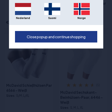
McDavid Schießhülsen Par
6566 - Schwarz
Sizes
:S/M, L/XL
Nederland
Suomi
Norge
€36,00
€36,00
Close popup and continue shopping
McDavid Schießhülsen Par
(5)
6566 - Weiß
McDavid Sechskant-
Sizes
:S/M, L/XL
Beinhülsen-Paar, 6446 -
Weiß
Sizes
:S, M, L, XL