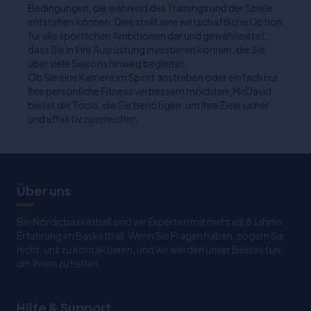
Bedingungen, die während des Trainings und der Spiele
entstehen können. Dies stellt eine wirtschaftliche Option
für alle sportlichen Ambitionen dar und gewährleistet,
dass Sie in Ihre Ausrüstung investieren können, die Sie
über viele Saisons hinweg begleitet.
Ob Sie eine Karriere im Sport anstreben oder einfach nur
Ihre persönliche Fitness verbessern möchten, McDavid
bietet die Tools, die Sie benötigen, um Ihre Ziele sicher
und effektiv zu erreichen.
Über uns
Bei Nordicbasketball sind wir Experten mit mehr als 8 Jahren
Erfahrung im Basketball. Wenn Sie Fragen haben, zögern Sie
nicht, uns zu kontaktieren, und wir werden unser Bestes tun,
um Ihnen zu helfen
Hilfe & Support