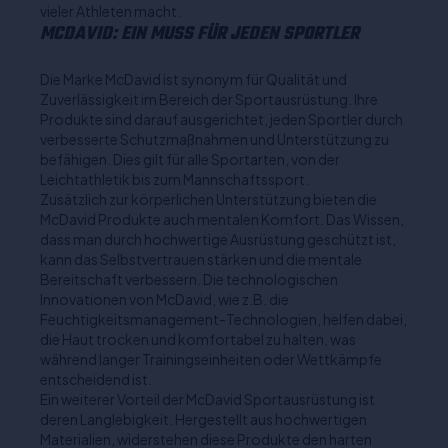
vieler Athleten macht.
MCDAVID: EIN MUSS FÜR JEDEN SPORTLER
Die Marke McDavid ist synonym für Qualität und
Zuverlässigkeit im Bereich der Sportausrüstung. Ihre
Produkte sind darauf ausgerichtet, jeden Sportler durch
verbesserte Schutzmaßnahmen und Unterstützung zu
befähigen. Dies gilt für alle Sportarten, von der
Leichtathletik bis zum Mannschaftssport.
Zusätzlich zur körperlichen Unterstützung bieten die
McDavid Produkte auch mentalen Komfort. Das Wissen,
dass man durch hochwertige Ausrüstung geschützt ist,
kann das Selbstvertrauen stärken und die mentale
Bereitschaft verbessern. Die technologischen
Innovationen von McDavid, wie z.B. die
Feuchtigkeitsmanagement-Technologien, helfen dabei,
die Haut trocken und komfortabel zu halten, was
während langer Trainingseinheiten oder Wettkämpfe
entscheidend ist.
Ein weiterer Vorteil der McDavid Sportausrüstung ist
deren Langlebigkeit. Hergestellt aus hochwertigen
Materialien, widerstehen diese Produkte den harten