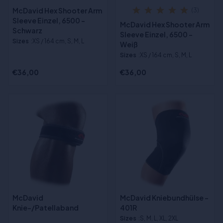
McDavid Hex Shooter Arm
(3)
Sleeve Einzel, 6500 -
McDavid Hex Shooter Arm
Schwarz
Sleeve Einzel, 6500 -
Sizes
:XS / 164 cm, S, M, L
Weiß
Sizes
:XS / 164 cm, S, M, L
€36,00
€36,00
McDavid
McDavid Kniebundhülse -
Knie-/Patellaband
401R
Sizes
:S, M, L, XL, 2XL