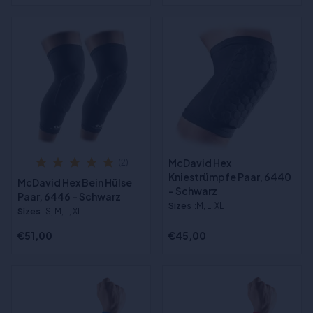
McDavid Hex
(2)
Kniestrümpfe Paar, 6440
McDavid Hex Bein Hülse
- Schwarz
Paar, 6446 - Schwarz
Sizes
:M, L, XL
Sizes
:S, M, L, XL
€51,00
€45,00