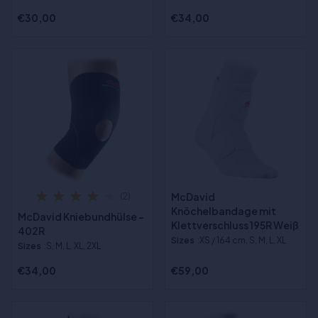
€30,00
€34,00
McDavid
(2)
Knöchelbandage mit
McDavid Kniebundhülse -
Klettverschluss 195R Weiß
402R
Sizes
:XS / 164 cm, S, M, L, XL
Sizes
:S, M, L, XL, 2XL
€34,00
€59,00