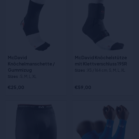
McDavid
McDavid Knöchelstütze
Knöchelmanschette /
mit Klettverschluss 195R
Gummizug
Sizes
:XS / 164 cm, S, M, L, XL
Sizes
:S, M, L, XL
€25,00
€59,00