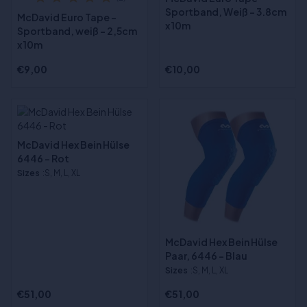
Sportband, Weiß - 3.8cm
McDavid Euro Tape -
x 10m
Sportband, weiß - 2,5cm
x 10m
€9,00
€10,00
McDavid Hex Bein Hülse
6446 - Rot
Sizes
:S, M, L, XL
McDavid Hex Bein Hülse
Paar, 6446 - Blau
Sizes
:S, M, L, XL
€51,00
€51,00