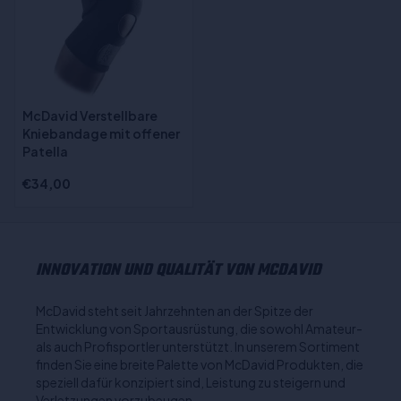
McDavid Verstellbare
Kniebandage mit offener
Patella
€34,00
INNOVATION UND QUALITÄT VON MCDAVID
McDavid steht seit Jahrzehnten an der Spitze der
Entwicklung von Sportausrüstung, die sowohl Amateur-
als auch Profisportler unterstützt. In unserem Sortiment
finden Sie eine breite Palette von McDavid Produkten, die
speziell dafür konzipiert sind, Leistung zu steigern und
Verletzungen vorzubeugen.