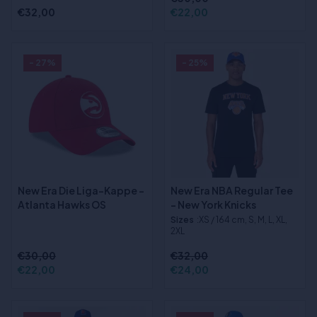
€32,00
€22,00
- 27%
- 25%
New Era Die Liga-Kappe -
New Era NBA Regular Tee
Atlanta Hawks OS
- New York Knicks
Sizes
:XS / 164 cm, S, M, L, XL,
2XL
€30,00
€32,00
€22,00
€24,00