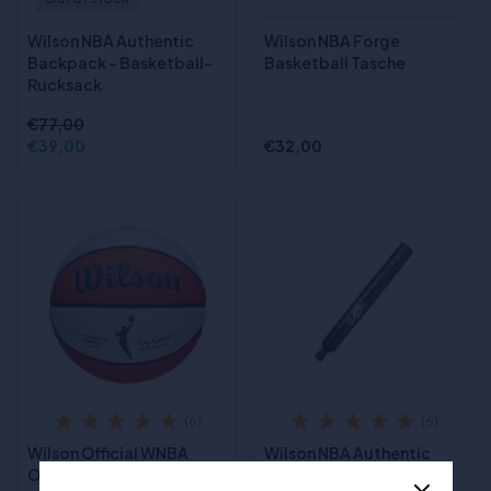
Wilson NBA Authentic
Wilson NBA Forge
Backpack - Basketball-
Basketball Tasche
Rucksack
€77,00
€39,00
€32,00
(6)
(6)
Wilson Official WNBA
Wilson NBA Authentic
Outdoor Basketball
Pump - Ballpumpe