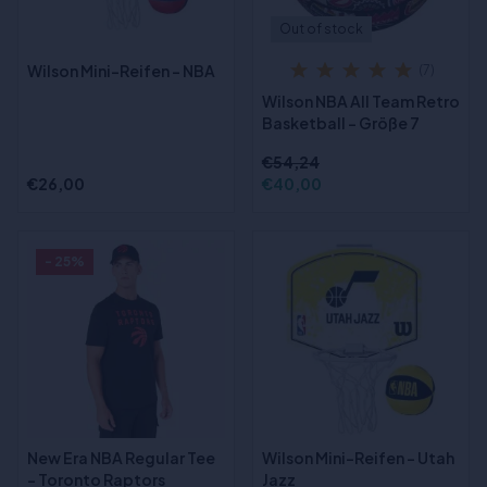
Out of stock
Wilson Mini-Reifen - NBA
(7)
Wilson NBA All Team Retro
Basketball - Größe 7
€54,24
€26,00
€40,00
- 25%
New Era NBA Regular Tee
Wilson Mini-Reifen - Utah
- Toronto Raptors
Jazz