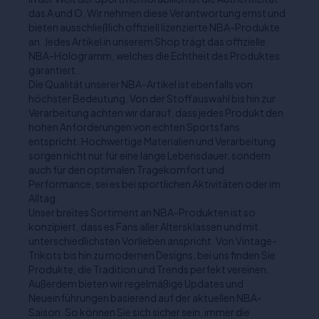
das A und O. Wir nehmen diese Verantwortung ernst und
bieten ausschließlich offiziell lizenzierte NBA-Produkte
an. Jedes Artikel in unserem Shop trägt das offizielle
NBA-Hologramm, welches die Echtheit des Produktes
garantiert.
Die Qualität unserer NBA-Artikel ist ebenfalls von
höchster Bedeutung. Von der Stoffauswahl bis hin zur
Verarbeitung achten wir darauf, dass jedes Produkt den
hohen Anforderungen von echten Sportsfans
entspricht. Hochwertige Materialien und Verarbeitung
sorgen nicht nur für eine lange Lebensdauer, sondern
auch für den optimalen Tragekomfort und
Performance, sei es bei sportlichen Aktivitäten oder im
Alltag.
Unser breites Sortiment an NBA-Produkten ist so
konzipiert, dass es Fans aller Altersklassen und mit
unterschiedlichsten Vorlieben anspricht. Von Vintage-
Trikots bis hin zu modernen Designs, bei uns finden Sie
Produkte, die Tradition und Trends perfekt vereinen.
Außerdem bieten wir regelmäßige Updates und
Neueinführungen basierend auf der aktuellen NBA-
Saison. So können Sie sich sicher sein, immer die