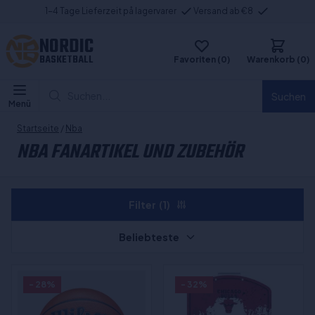
1-4 Tage Lieferzeit på lagervarer
Versand ab €8
NORDIC
BASKETBALL
Favoriten (0)
Warenkorb (0)
Suchen...
Suchen
Menü
Startseite
/
Nba
NBA FANARTIKEL UND ZUBEHÖR
Filter
(1)
Beliebteste
- 28%
- 32%