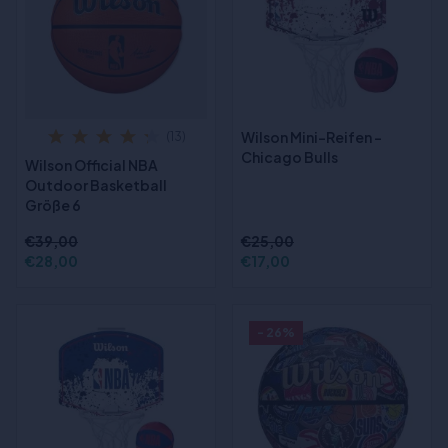
Wilson Mini-Reifen -
(13)
Chicago Bulls
Wilson Official NBA
Outdoor Basketball
Größe 6
€39,00
€25,00
€28,00
€17,00
- 26%