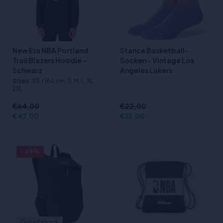
New Era NBA Portland
Stance Basketball-
Trail Blazers Hoodie -
Socken – Vintage Los
Schwarz
Angeles Lakers
Sizes
:XS / 164 cm, S, M, L, XL,
2XL
€64,00
€22,00
€47,00
€13,00
- 49%
Out of stock