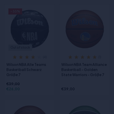
- 33%
Out of stock
(4)
(1)
Wilson NBA Alle Teams
Wilson NBA Team Alliance
Basketball Schwarz
Basketball - Golden
Größe 7
State Warriors - Größe 7
€39,00
€26,00
€39,00