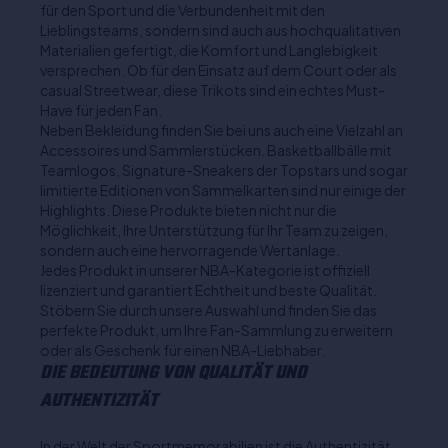
für den Sport und die Verbundenheit mit den
Lieblingsteams, sondern sind auch aus hochqualitativen
Materialien gefertigt, die Komfort und Langlebigkeit
versprechen. Ob für den Einsatz auf dem Court oder als
casual Streetwear, diese Trikots sind ein echtes Must-
Have für jeden Fan.
Neben Bekleidung finden Sie bei uns auch eine Vielzahl an
Accessoires und Sammlerstücken. Basketballbälle mit
Teamlogos, Signature-Sneakers der Topstars und sogar
limitierte Editionen von Sammelkarten sind nur einige der
Highlights. Diese Produkte bieten nicht nur die
Möglichkeit, Ihre Unterstützung für Ihr Team zu zeigen,
sondern auch eine hervorragende Wertanlage.
Jedes Produkt in unserer NBA-Kategorie ist offiziell
lizenziert und garantiert Echtheit und beste Qualität.
Stöbern Sie durch unsere Auswahl und finden Sie das
perfekte Produkt, um Ihre Fan-Sammlung zu erweitern
oder als Geschenk für einen NBA-Liebhaber.
DIE BEDEUTUNG VON QUALITÄT UND
AUTHENTIZITÄT
In der Welt der Sportmemorabilien ist die Authentizität