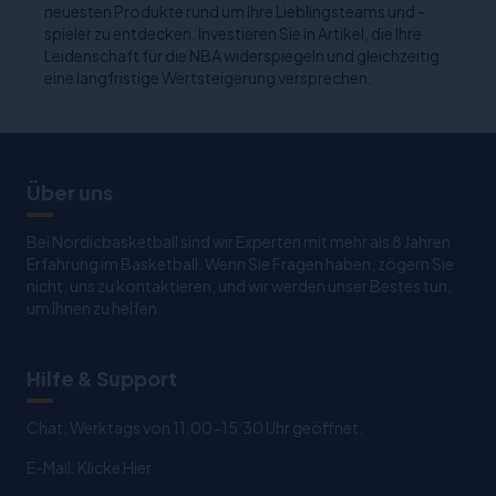
neuesten Produkte rund um Ihre Lieblingsteams und -
spieler zu entdecken. Investieren Sie in Artikel, die Ihre
Leidenschaft für die NBA widerspiegeln und gleichzeitig
eine langfristige Wertsteigerung versprechen.
Über uns
Bei Nordicbasketball sind wir Experten mit mehr als 8 Jahren
Erfahrung im Basketball. Wenn Sie Fragen haben, zögern Sie
nicht, uns zu kontaktieren, und wir werden unser Bestes tun,
um Ihnen zu helfen
Hilfe & Support
Chat: Werktags von 11:00-15:30 Uhr geöffnet.
E-Mail:
Klicke Hier