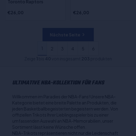
Toronto Raptors
€26,00
€26,00
Nächste Seite
1
2
3
4
5
6
Zeige
1
bis
40
von insgesamt
203
produkten
ULTIMATIVE NBA-KOLLEKTION FÜR FANS
Willkommen im Paradies der NBA-Fans! Unsere NBA-
Kategorie bietet eine breite Palette an Produkten, die
jeden Basketballbegeisterten begeistern werden. Von
offiziellen Trikots Ihrer Lieblingsspieler bis zu einer
umfassenden Auswahl an NBA-Memorabilien, unser
Sortiment lässt keine Wünsche offen.
NBA-Trikots repräsentieren nicht nur die Leidenschaft