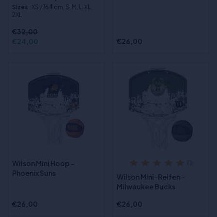
Sizes
:XS / 164 cm, S, M, L, XL,
2XL
€32,00
€24,00
€26,00
Wilson Mini Hoop -
(1)
Phoenix Suns
Wilson Mini-Reifen -
Milwaukee Bucks
€26,00
€26,00