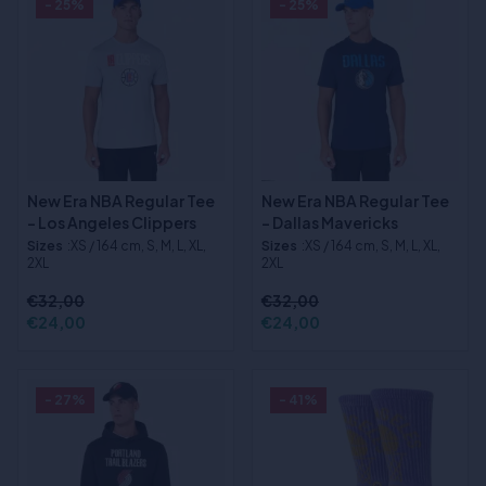
- 25%
- 25%
New Era NBA Regular Tee
New Era NBA Regular Tee
- Los Angeles Clippers
- Dallas Mavericks
Sizes
:XS / 164 cm, S, M, L, XL,
Sizes
:XS / 164 cm, S, M, L, XL,
2XL
2XL
€32,00
€32,00
€24,00
€24,00
- 27%
- 41%