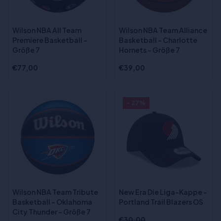
Wilson NBA All Team
Wilson NBA Team Alliance
Premiere Basketball -
Basketball - Charlotte
Größe 7
Hornets - Größe 7
€77,00
€39,00
- 27%
Wilson NBA Team Tribute
New Era Die Liga-Kappe -
Basketball - Oklahoma
Portland Trail Blazers OS
City Thunder - Größe 7
€30,00