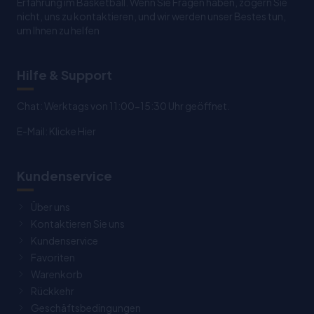
Erfahrung im Basketball. Wenn Sie Fragen haben, zögern Sie
nicht, uns zu kontaktieren, und wir werden unser Bestes tun,
um Ihnen zu helfen
Hilfe & Support
Chat: Werktags von 11:00-15:30 Uhr geöffnet.
E-Mail:
Klicke Hier
Kundenservice
Über uns
Kontaktieren Sie uns
Kundenservice
Favoriten
Warenkorb
Rückkehr
Geschäftsbedingungen