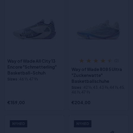
Way of Wade All City 13
(2)
Encore "Schmetterling"
Way of Wade 808 5 Ultra
Basketball-Schuh
"Zuckerwatte"
Sizes
:46 1⁄3, 47 2⁄3
Basketballschuhe
Sizes
:42 1⁄3, 43, 43 2⁄3, 44 1⁄3, 45,
46 1⁄3, 47 2⁄3
€159,00
€204,00
NYHED
NYHED