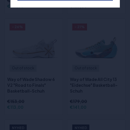
€179,00
€141,00
€189,00
- 26%
- 21%
Out of stock
Out of stock
Way of Wade Shadow 6
Way of Wade All City 13
V2 "Road to Finals"
"Eidechse" Basketball-
Basketball-Schuh
Schuh
€153,00
€179,00
€113,00
€141,00
NYHED
NYHED