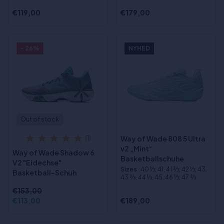
€119,00
€179,00
- 26%
NYHED
Out of stock
Way of Wade 808 5 Ultra
(1)
v2 „Mint“
Way of Wade Shadow 6
Basketballschuhe
V2 "Eidechse"
Sizes
:40 1⁄3, 41, 41 2⁄3, 42 1⁄3, 43,
Basketball-Schuh
43 2⁄3, 44 1⁄3, 45, 46 1⁄3, 47 2⁄3
€153,00
€113,00
€189,00