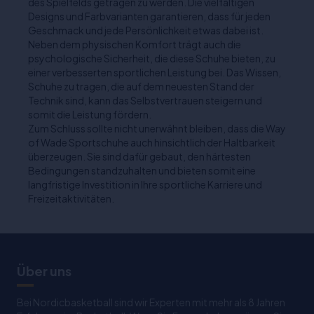
des Spielfelds getragen zu werden. Die vielfältigen
Designs und Farbvarianten garantieren, dass für jeden
Geschmack und jede Persönlichkeit etwas dabei ist.
Neben dem physischen Komfort trägt auch die
psychologische Sicherheit, die diese Schuhe bieten, zu
einer verbesserten sportlichen Leistung bei. Das Wissen,
Schuhe zu tragen, die auf dem neuesten Stand der
Technik sind, kann das Selbstvertrauen steigern und
somit die Leistung fördern.
Zum Schluss sollte nicht unerwähnt bleiben, dass die Way
of Wade Sportschuhe auch hinsichtlich der Haltbarkeit
überzeugen. Sie sind dafür gebaut, den härtesten
Bedingungen standzuhalten und bieten somit eine
langfristige Investition in Ihre sportliche Karriere und
Freizeitaktivitäten.
Über uns
Bei Nordicbasketball sind wir Experten mit mehr als 8 Jahren