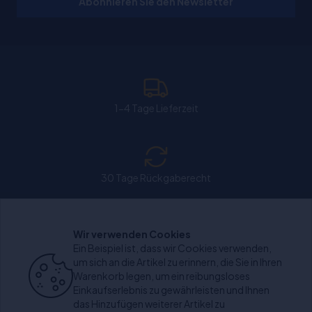
Abonnieren Sie den Newsletter
1-4 Tage Lieferzeit
30 Tage Rückgaberecht
Wir verwenden Cookies
Chat: Werktags von 11:00-15:30 Uhr geöffnet.
Ein Beispiel ist, dass wir Cookies verwenden,
um sich an die Artikel zu erinnern, die Sie in Ihren
Warenkorb legen, um ein reibungsloses
Einkaufserlebnis zu gewährleisten und Ihnen
das Hinzufügen weiterer Artikel zu