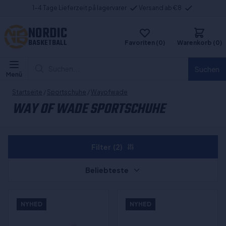
1-4 Tage Lieferzeit på lagervarer
Versand ab €8
NORDIC
BASKETBALL
Favoriten (0)
Warenkorb (0)
Suchen...
Suchen
Menü
Startseite
/
Sportschuhe
/
Wayofwade
WAY OF WADE SPORTSCHUHE
Filter
(2)
Beliebteste
NYHED
NYHED