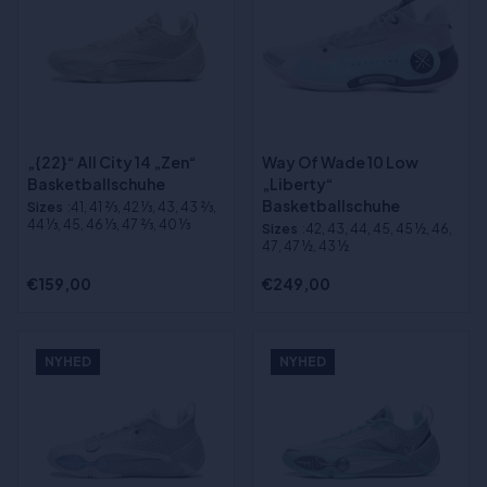
„{22}“ All City 14 „Zen“
Way Of Wade 10 Low
Basketballschuhe
„Liberty“
Basketballschuhe
Sizes
:41, 41 2⁄3, 42 1⁄3, 43, 43 2⁄3,
44 1⁄3, 45, 46 1⁄3, 47 2⁄3, 40 1⁄3
Sizes
:42, 43, 44, 45, 45 ½, 46,
47, 47 ½, 43 ½
€159,00
€249,00
NYHED
NYHED