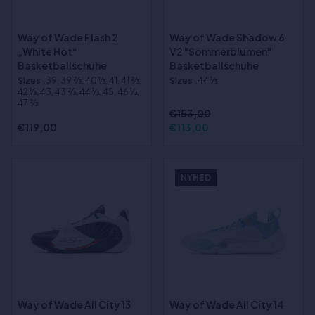
Way of Wade Flash 2
Way of Wade Shadow 6
„White Hot“
V2 "Sommerblumen"
Basketballschuhe
Basketballschuhe
Sizes
:39, 39 2⁄3, 40 1⁄3, 41, 41 2⁄3,
Sizes
:44 1⁄3
42 1⁄3, 43, 43 2⁄3, 44 1⁄3, 45, 46 1⁄3,
47 2⁄3
€153,00
€119,00
€113,00
NYHED
Way of Wade All City 13
Way of Wade All City 14