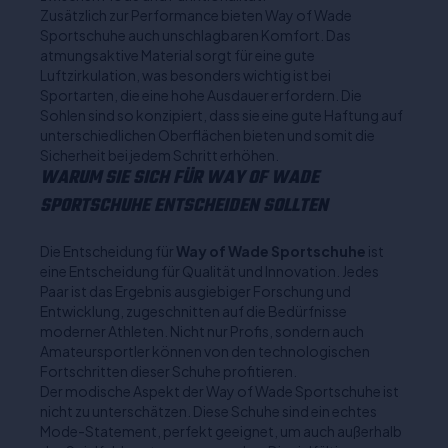
Zusätzlich zur Performance bieten Way of Wade
Sportschuhe auch unschlagbaren Komfort. Das
atmungsaktive Material sorgt für eine gute
Luftzirkulation, was besonders wichtig ist bei
Sportarten, die eine hohe Ausdauer erfordern. Die
Sohlen sind so konzipiert, dass sie eine gute Haftung auf
unterschiedlichen Oberflächen bieten und somit die
Sicherheit bei jedem Schritt erhöhen.
WARUM SIE SICH FÜR WAY OF WADE
SPORTSCHUHE ENTSCHEIDEN SOLLTEN
Die Entscheidung für
Way of Wade Sportschuhe
ist
eine Entscheidung für Qualität und Innovation. Jedes
Paar ist das Ergebnis ausgiebiger Forschung und
Entwicklung, zugeschnitten auf die Bedürfnisse
moderner Athleten. Nicht nur Profis, sondern auch
Amateursportler können von den technologischen
Fortschritten dieser Schuhe profitieren.
Der modische Aspekt der Way of Wade Sportschuhe ist
nicht zu unterschätzen. Diese Schuhe sind ein echtes
Mode-Statement, perfekt geeignet, um auch außerhalb