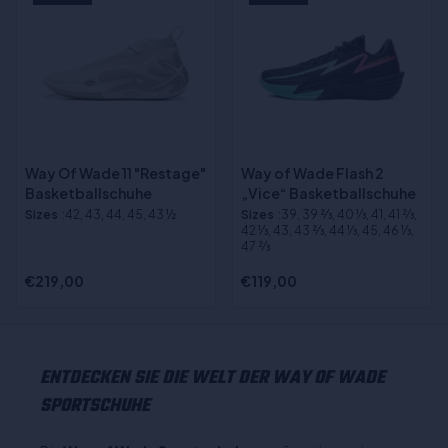
Way Of Wade 11 "Restage"
Way of Wade Flash 2
Basketballschuhe
„Vice“ Basketballschuhe
Sizes
:42, 43, 44, 45, 43 ½
Sizes
:39, 39 2⁄3, 40 1⁄3, 41, 41 2⁄3,
42 1⁄3, 43, 43 2⁄3, 44 1⁄3, 45, 46 1⁄3,
47 2⁄3
€219,00
€119,00
ENTDECKEN SIE DIE WELT DER WAY OF WADE
SPORTSCHUHE