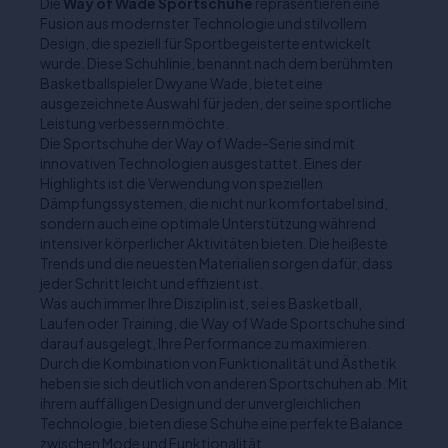
Die
Way of Wade Sportschuhe
repräsentieren eine
Fusion aus modernster Technologie und stilvollem
Design, die speziell für Sportbegeisterte entwickelt
wurde. Diese Schuhlinie, benannt nach dem berühmten
Basketballspieler Dwyane Wade, bietet eine
ausgezeichnete Auswahl für jeden, der seine sportliche
Leistung verbessern möchte.
Die Sportschuhe der Way of Wade-Serie sind mit
innovativen Technologien ausgestattet. Eines der
Highlights ist die Verwendung von speziellen
Dämpfungssystemen, die nicht nur komfortabel sind,
sondern auch eine optimale Unterstützung während
intensiver körperlicher Aktivitäten bieten. Die heißeste
Trends und die neuesten Materialien sorgen dafür, dass
jeder Schritt leicht und effizient ist.
Was auch immer Ihre Disziplin ist, sei es Basketball,
Laufen oder Training, die Way of Wade Sportschuhe sind
darauf ausgelegt, Ihre Performance zu maximieren.
Durch die Kombination von Funktionalität und Ästhetik
heben sie sich deutlich von anderen Sportschuhen ab. Mit
ihrem auffälligen Design und der unvergleichlichen
Technologie, bieten diese Schuhe eine perfekte Balance
zwischen Mode und Funktionalität.