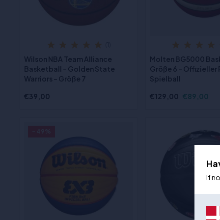
(1)
Wilson NBA Team Alliance
Molten BG5000 Bas
Basketball - Golden State
Größe 6 - Offizieller
Warriors - Größe 7
Spielball
€39,00
€129,00
€89,00
- 49%
Ha
If n