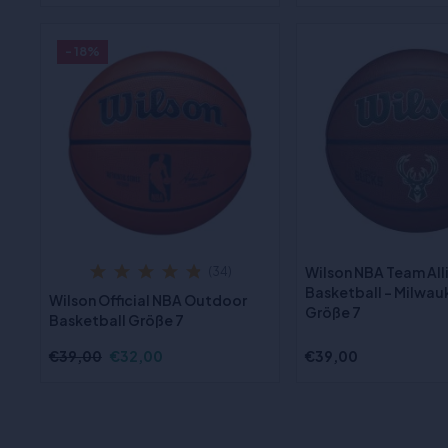
- 18%
Wilson NBA Team All
(34)
Basketball - Milwau
Wilson Official NBA Outdoor
Größe 7
Basketball Größe 7
€39,00
€32,00
€39,00