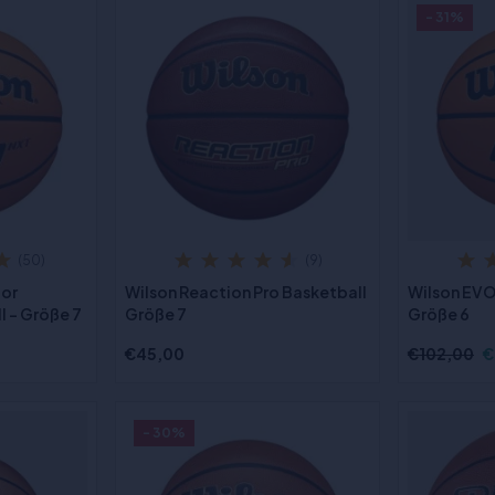
- 31%
(50)
(9)
oor
Wilson Reaction Pro Basketball
Wilson EVO
 - Größe 7
Größe 7
Größe 6
€45,00
€102,00
€
- 30%