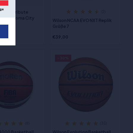
ge
 Team Tribute
(2)
 - Oklahoma City
Wilson NCAA EVO NXT Replik
Größe 7
Größe 7
€39,00
- 30%
(8)
(35)
4000 Basketball
Wilson Evolution Basketball