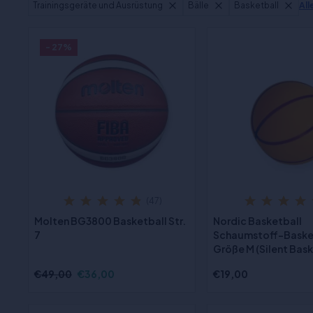
Trainingsgeräte und Ausrüstung
Bälle
Basketball
All
- 27%
(47)
Molten BG3800 Basketball Str.
Nordic Basketball
7
Schaumstoff-Baske
Größe M (Silent Bask
€49,00
€36,00
€19,00