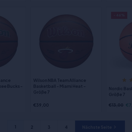
- 46%
iance
Wilson NBA Team Alliance
kee Bucks -
Basketball - Miami Heat -
Nordic Bas
Größe 7
Größe 7
€39,00
€13,00
€7
1
2
3
4
Nächste Seite