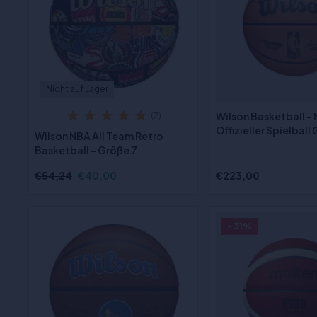
Nicht auf Lager
Wilson Basketball -
(7)
Offizieller Spielball
Wilson NBA All Team Retro
Basketball - Größe 7
€54,24
€40,00
€223,00
- 31%