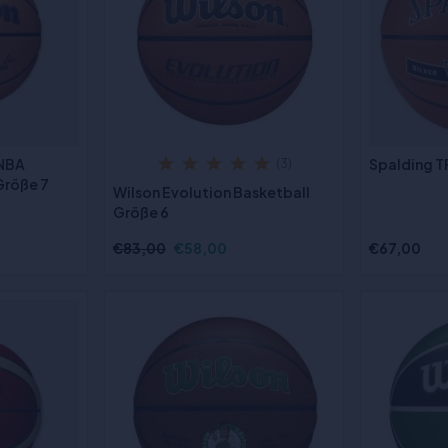
 NBA
Spalding TF
(3)
 Größe 7
Wilson Evolution Basketball
Größe 6
€83,00
€58,00
€67,00