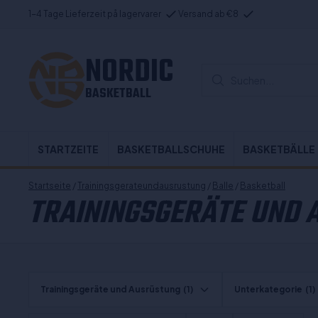
1-4 Tage Lieferzeit på lagervarer
Versand ab €8
NORDIC
Suchen...
BASKETBALL
STARTZEITE
BASKETBALLSCHUHE
BASKETBÄLLE
Startseite
/
Trainingsgerateundausrustung
/
Balle
/
Basketball
TRAININGSGERÄTE UND 
Trainingsgeräte und Ausrüstung
(1)
Unterkategorie
(1)