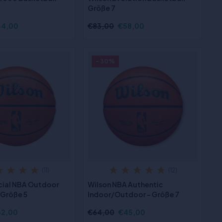
Größe 7
44,00
€83,00
€58,00
- 30%
(11)
(12)
icial NBA Outdoor
Wilson NBA Authentic
 Größe 5
Indoor/Outdoor - Größe 7
32,00
€64,00
€45,00