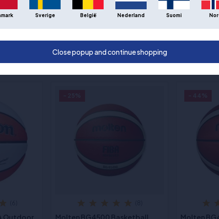
nmark
Sverige
België
Nederland
Suomi
Nor
 Premiere
Wilson NBA Team Alliance
Wilson NBA
7
Basketball - Charlotte Hornets
Basketball
- Größe 7
Thunder - 
Close popup and continue shopping
€39,00
€32,00
- 25%
- 44%
(6)
(8)
BA Outdoor
Molten BG4500 Basketball
Molten BG