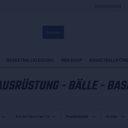
Geschenkkarte
Suchen
BASKETBALLKLEIDUNG
NBA SHOP
BASKETBALLKÖRB
AUSRÜSTUNG - BÄLLE - BAS
Art der Sportart
(1)
Markenname
Größe