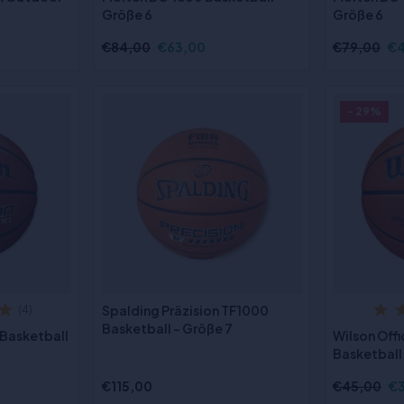
Größe 6
Größe 6
€84,00
€63,00
€79,00
€
- 29%
Spalding Präzision TF1000
(4)
Basketball - Größe 7
 Basketball
Wilson Off
Basketball
€115,00
€45,00
€