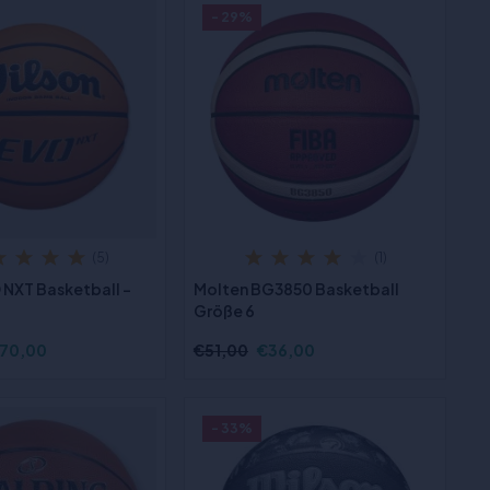
- 29%
(5)
(1)
 NXT Basketball -
Molten BG3850 Basketball
Größe 6
70,00
€51,00
€36,00
- 33%