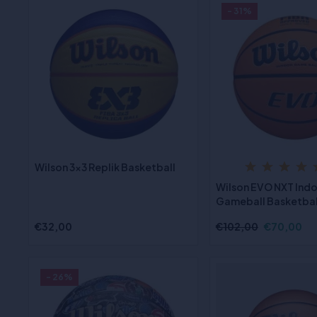
- 31%
Wilson 3x3 Replik Basketball
Wilson EVO NXT Ind
Gameball Basketball
€32,00
€102,00
€70,00
- 26%