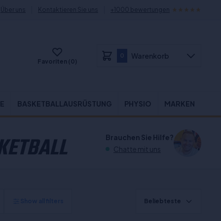
Über uns
Kontaktieren Sie uns
+1000 bewertungen
Warenkorb
0
Favoriten (0)
E
BASKETBALLAUSRÜSTUNG
PHYSIO
MARKEN
KETBALL
Brauchen Sie Hilfe?
Chatte mit uns
Show all filters
Beliebteste