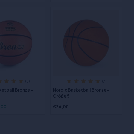
(5)
(7)
ketball Bronze -
Nordic Basketball Bronze -
Größe 5
,00
€26,00