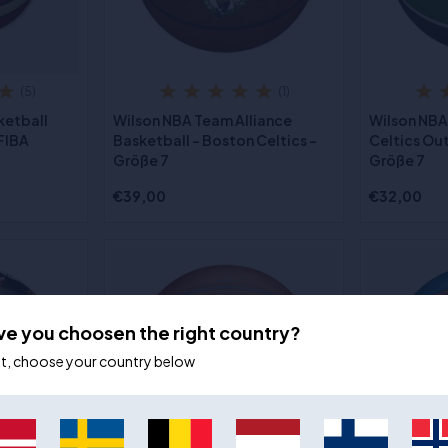
(5)
(1)
ketball
Wilson NBA Team Alliance
Wilson NBA
 FIBA
Basketball - Boston Celtics -
Celtics Ou
Größe 7
Größe 7
€39,00
€32,00
ve you choosen the right country?
ot, choose your country below