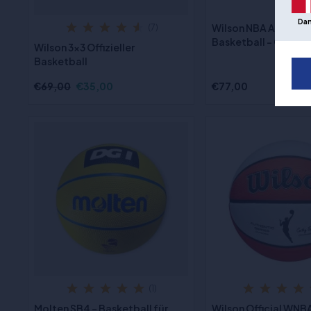
Da
Wilson NBA All Team
(7)
Basketball - Größe 
Wilson 3x3 Offizieller
Basketball
€69,00
€35,00
€77,00
(1)
Molten SB4 - Basketball für
Wilson Official WN