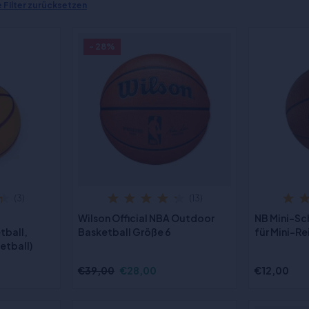
e Filter zurücksetzen
- 28%
(3)
(13)
Wilson Official NBA Outdoor
NB Mini-Sc
tball,
Basketball Größe 6
für Mini-Re
etball)
€39,00
€28,00
€12,00