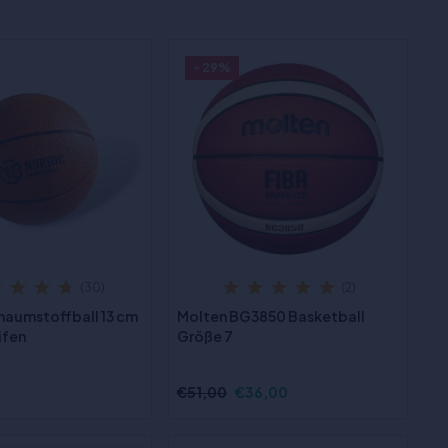
- 29%
(30)
(2)
haumstoffball 13 cm
Molten BG3850 Basketball
ifen
Größe 7
€51,00
€36,00