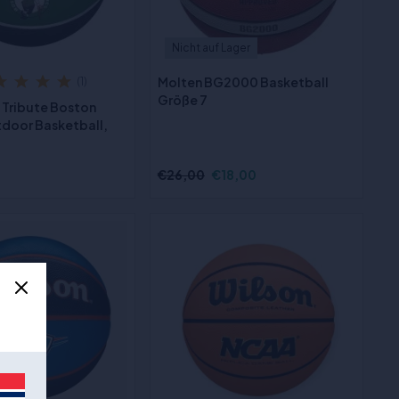
Nicht auf Lager
Molten BG2000 Basketball
(1)
Größe 7
 Tribute Boston
tdoor Basketball,
€26,00
€18,00