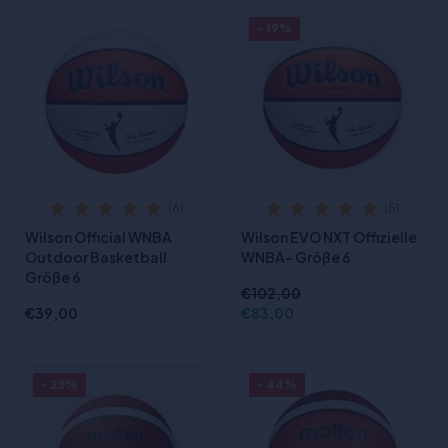
- 19%
(6)
(5)
Wilson Official WNBA
Wilson EVO NXT Offizielle
Outdoor Basketball
WNBA- Größe 6
Größe 6
€102,00
€39,00
€83,00
- 25%
- 44%