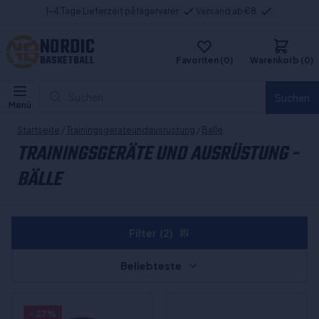
1-4 Tage Lieferzeit på lagervarer
Versand ab €8
NORDIC
BASKETBALL
Favoriten (0)
Warenkorb (0)
Suchen...
Suchen
Menü
Startseite
/
Trainingsgerateundausrustung
/
Balle
TRAININGSGERÄTE UND AUSRÜSTUNG -
BÄLLE
Filter
(2)
Beliebteste
- 27%