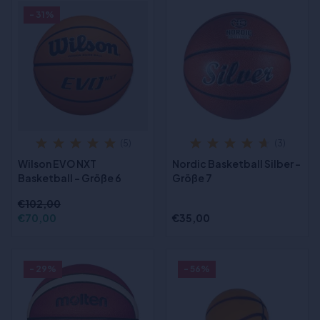
- 31%
(5)
(3)
Wilson EVO NXT
Nordic Basketball Silber -
Basketball - Größe 6
Größe 7
€102,00
€70,00
€35,00
- 29%
- 56%