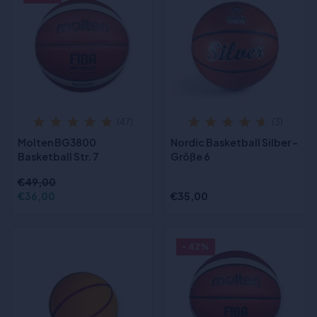
(47)
(3)
Molten BG3800
Nordic Basketball Silber -
Basketball Str. 7
Größe 6
€49,00
€36,00
€35,00
- 42%