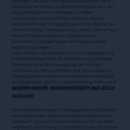
Einsteiger- als auch Profi-Niveau Ausrüstungen, die in
verschiedenen Größen und Designs verfügbar sind, um
Ihre spezifischen Anforderungen zu erfüllen.
Zusätzlich bieten wir vielfältiges Zubehör, das mit
unseren Bällen und Trainingsgeräten kompatibel ist, um
eine vollständige Trainingslösung zu bieten. Dies umfasst
Netze, Pumpen und weiteres Zubehör, das die
Funktionalität und den Nutzen der Hauptprodukte
ergänzt und erweitert.
Jedes Produkt, das wir führen, ist auf Langlebigkeit und
Funktionalität getestet. Mit Produkten von führenden
Marken bieten wir Ausrüstungen an, die nicht nur
funktional, sondern auch stilvoll sind. Unsere Bälle und
Trainingsgeräte fördern eine verbesserte Handhabung
und Spielbarkeit, die Sie zur Spitzenleistung treiben wird.
WARUM UNSERE TRAININGSGERÄTE UND BÄLLE
WÄHLEN?
Die Auswahl der richtigen Trainingsgeräte und Bälle kann
entscheidend sein, um Ihre sportlichen Fähigkeiten zu
verbessern. Unsere Produkte sind entworfen, um Ihnen
bei jedem Schritt Ihrer sportlichen Reise zu helfen und Ihre