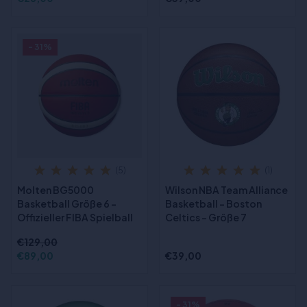
- 31%
(5)
(1)
Molten BG5000
Wilson NBA Team Alliance
Basketball Größe 6 -
Basketball - Boston
Offizieller FIBA Spielball
Celtics - Größe 7
€129,00
€89,00
€39,00
- 31%