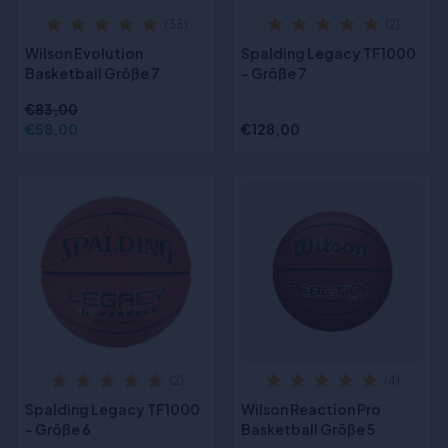
(35)
(2)
Wilson Evolution
Spalding Legacy TF1000
Basketball Größe 7
- Größe 7
€83,00
€58,00
€128,00
(2)
(4)
Spalding Legacy TF1000
Wilson Reaction Pro
- Größe 6
Basketball Größe 5