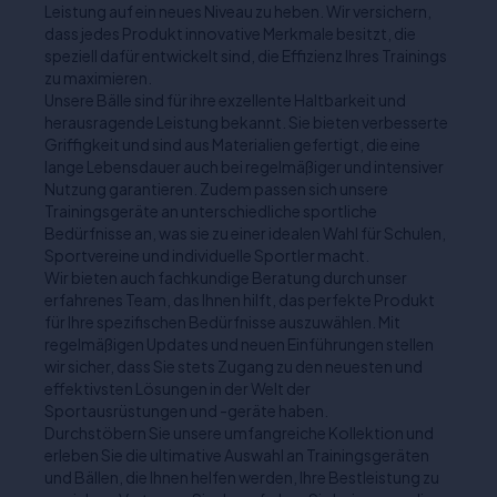
Leistung auf ein neues Niveau zu heben. Wir versichern,
dass jedes Produkt innovative Merkmale besitzt, die
speziell dafür entwickelt sind, die Effizienz Ihres Trainings
zu maximieren.
Unsere Bälle sind für ihre exzellente Haltbarkeit und
herausragende Leistung bekannt. Sie bieten verbesserte
Griffigkeit und sind aus Materialien gefertigt, die eine
lange Lebensdauer auch bei regelmäßiger und intensiver
Nutzung garantieren. Zudem passen sich unsere
Trainingsgeräte an unterschiedliche sportliche
Bedürfnisse an, was sie zu einer idealen Wahl für Schulen,
Sportvereine und individuelle Sportler macht.
Wir bieten auch fachkundige Beratung durch unser
erfahrenes Team, das Ihnen hilft, das perfekte Produkt
für Ihre spezifischen Bedürfnisse auszuwählen. Mit
regelmäßigen Updates und neuen Einführungen stellen
wir sicher, dass Sie stets Zugang zu den neuesten und
effektivsten Lösungen in der Welt der
Sportausrüstungen und -geräte haben.
Durchstöbern Sie unsere umfangreiche Kollektion und
erleben Sie die ultimative Auswahl an Trainingsgeräten
und Bällen, die Ihnen helfen werden, Ihre Bestleistung zu