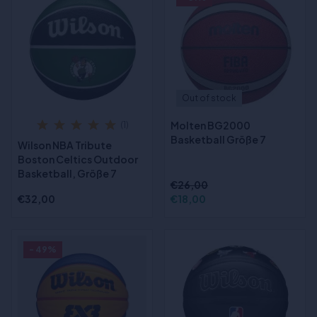
Out of stock
Molten BG2000
(1)
Basketball Größe 7
Wilson NBA Tribute
Boston Celtics Outdoor
Basketball, Größe 7
€26,00
€32,00
€18,00
- 49%