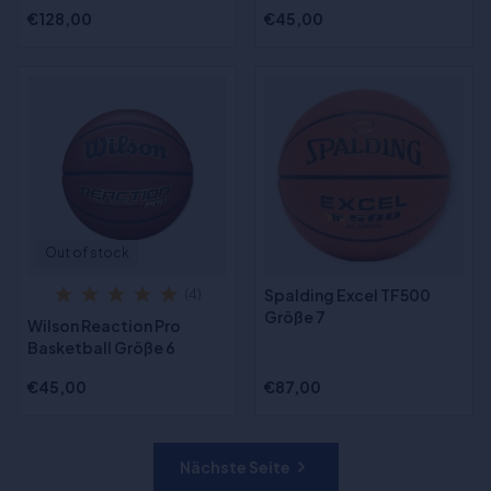
€128,00
€45,00
Out of stock
Spalding Excel TF500
(4)
Größe 7
Wilson Reaction Pro
Basketball Größe 6
€45,00
€87,00
Nächste Seite