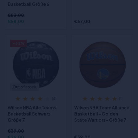
Basketball Größe 6
€83,00
€58,00
€67,00
- 33%
Out of stock
(4)
(1)
Wilson NBA Alle Teams
Wilson NBA Team Alliance
Basketball Schwarz
Basketball - Golden
Größe 7
State Warriors - Größe 7
€39,00
€26,00
€39,00