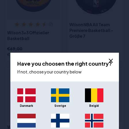
Wilson NBA All Team
(7)
Premiere Basketball -
Wilson 3x3 Offizieller
Größe 7
Basketball
€69,00
€35,00
€77,00
Have you choosen the right country?
If not, choose your country below
Danmark
Sverige
België
Wilson NBA Team Alliance
Wilson NBA Team Tribute