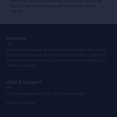
erreichen. Vertrauen Sie darauf, dass Sie bei uns nur die
beste Qualität und die neueste Technologie finden
werden.
Über uns
Bei Nordicbasketball sind wir Experten mit mehr als 8 Jahren
Erfahrung im Basketball. Wenn Sie Fragen haben, zögern Sie
nicht, uns zu kontaktieren, und wir werden unser Bestes tun,
um Ihnen zu helfen
Hilfe & Support
Chat: Werktags von 11:00-15:30 Uhr geöffnet.
E-Mail:
Klicke Hier