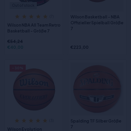
Out of stock
Wilson Basketball - NBA
(7)
Offizieller Spielball Größe
Wilson NBA All Team Retro
7
Basketball - Größe 7
€54,24
€40,00
€223,00
- 30%
Spalding TF Silber Größe
(3)
7
Wilson Evolution