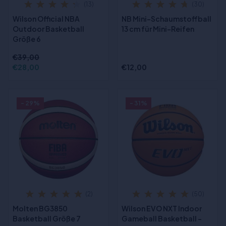
(13)
(30)
Wilson Official NBA
NB Mini-Schaumstoffball
Outdoor Basketball
13 cm für Mini-Reifen
Größe 6
€39,00
€28,00
€12,00
- 29%
- 31%
(2)
(50)
Molten BG3850
Wilson EVO NXT Indoor
Basketball Größe 7
Gameball Basketball -