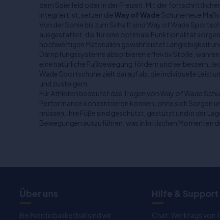
dem Spielfeld oder in der Freizeit. Mit der fortschrittlich
integriert ist, setzen die
Way of Wade
Schuhe neue Maßst
Von der Sohle bis zum Schaft sind Way of Wade Sportsc
ausgestattet, die für eine optimale Funktionalität sorg
hochwertigen Materialien gewährleistet Langlebigkeit u
Dämpfungssysteme absorbieren effektiv Stöße, während
eine natürliche Fußbewegung fördern und verbessern. J
Wade Sportschuhe zielt darauf ab, die individuelle Leistu
und zu steigern.
Für Athleten bedeutet das Tragen von Way of Wade Schuhe
Performance konzentrieren können, ohne sich Sorgen u
müssen. Ihre Füße sind geschützt, gestützt und in der Lag
Bewegungen auszuführen, was in kritischen Momenten d
Über uns
Hilfe & Support
Bei Nordicbasketball sind wir
Chat: Werktags von 