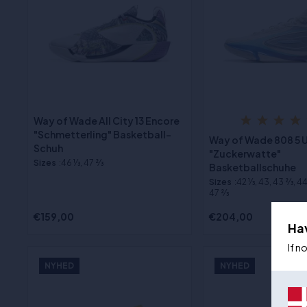
Way of Wade All City 13 Encore
"Schmetterling" Basketball-
Way of Wade 808 5 U
Schuh
"Zuckerwatte"
Sizes
:46 1⁄3, 47 2⁄3
Basketballschuhe
Sizes
:42 1⁄3, 43, 43 2⁄3, 44 
47 2⁄3
€159,00
€204,00
Ha
If n
NYHED
NYHED