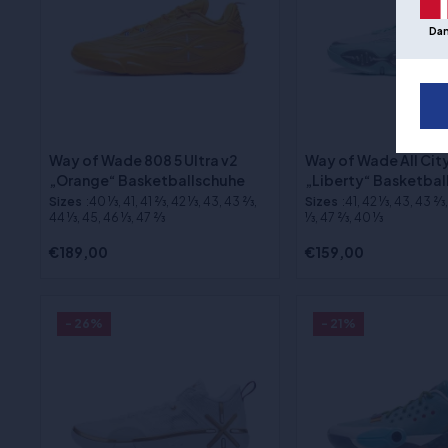
Da
Way of Wade 808 5 Ultra v2
Way of Wade All City
„Orange“ Basketballschuhe
„Liberty“ Basketbal
Sizes
:40 1⁄3, 41, 41 2⁄3, 42 1⁄3, 43, 43 2⁄3,
Sizes
:41, 42 1⁄3, 43, 43 2⁄3
44 1⁄3, 45, 46 1⁄3, 47 2⁄3
1⁄3, 47 2⁄3, 40 1⁄3
€189,00
€159,00
- 26%
- 21%