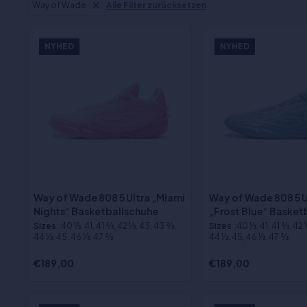
Way of Wade
Alle Filter zurücksetzen
NYHED
NYHED
Way of Wade 808 5 Ultra „Miami
Way of Wade 808 5 U
Nights“ Basketballschuhe
„Frost Blue“ Basket
Sizes
:40 1⁄3, 41, 41 2⁄3, 42 1⁄3, 43, 43 2⁄3,
Sizes
:40 1⁄3, 41, 41 2⁄3, 42 
44 1⁄3, 45, 46 1⁄3, 47 2⁄3
44 1⁄3, 45, 46 1⁄3, 47 2⁄3
€189,00
€189,00