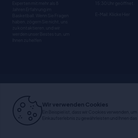
Experten mit mehr als 8
15:30 Uhr geöffnet.
Jahren Erfahrung im
E-Mail:
Klicke Hier
Basketball. Wenn Sie Fragen
haben, zögern Sie nicht, uns
zu kontaktieren, und wir
werden unser Bestes tun, um
Ihnen zu helfen
1-4 Tage Lieferzeit
30 
Wir verwenden Cookies
Ein Beispiel ist, dass wir Cookies verwenden, um s
Einkaufserlebnis zu gewährleisten und Ihnen das