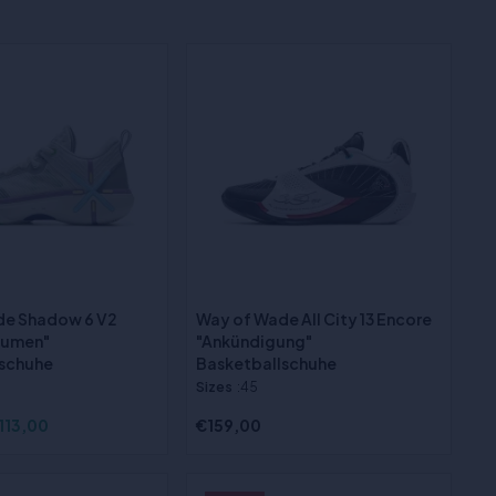
de Shadow 6 V2
Way of Wade All City 13 Encore
lumen"
"Ankündigung"
lschuhe
Basketballschuhe
Sizes
:45
113,00
€159,00