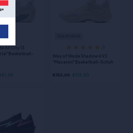
ge
ock
Out of stock
 All City 13
(1)
te" Basketball-
Way of Wade Shadow 6 V2
"Macaron" Basketball-Schuh
141,00
€153,00
€113,00