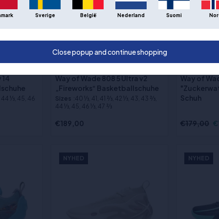
nmark
Sverige
België
Nederland
Suomi
Nor
Close popup and continue shopping
Out of st
 14
Way of Wade 808 5 Ultra v2
Way of Wade
lschuhe
„Fireworks“ Basketballschuhe
"Zuckerwat
Schuh
, 44 1⁄3, 45, 46
Sizes
:40 1⁄3, 41, 41 2⁄3, 42 1⁄3, 43, 43 2⁄3,
44 1⁄3, 45, 46 1⁄3, 47 2⁄3
€189,00
€179,00
€
NYHED
NYHED