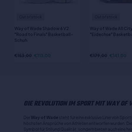
Out of stock
Out of stock
Way of Wade Shadow 6 V2
Way of Wade All City
"Road to Finals" Basketball-
"Eidechse" Basketb
Schuh
€153,00
€113,00
€179,00
€141,00
DIE REVOLUTION IM SPORT MIT WAY OF
Der
Way of Wade
steht für eine exklusive Linie von Sport
höchsten Ansprüche von Athleten entworfen wurden. Dies
Symbol für Stil und Qualität, sondern bieten auch eine h