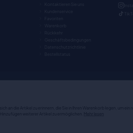
Kontaktieren Sie uns
Ins
Kundenservice
Tik
Favoriten
Warenkorb
Rückkehr
Geschäftsbedingungen
Datenschutzrichtlinie
Bestellstatus
Tage Rückgaberecht
Chat: Werktags von 11:00-1
geöffnet.
ich an die Artikel zu erinnern, die Sie in Ihren Warenkorb legen, um ein
 Hinzufügen weiterer Artikel zu ermöglichen.
Mehr lesen