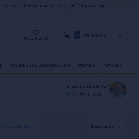
Über uns
Kontaktieren Sie uns
+1000 bewertungen
Warenkorb
0
Favoriten (0)
E
BASKETBALLAUSRÜSTUNG
PHYSIO
MARKEN
Brauchen Sie Hilfe?
Chatte mit uns
Show all filters
Beliebteste