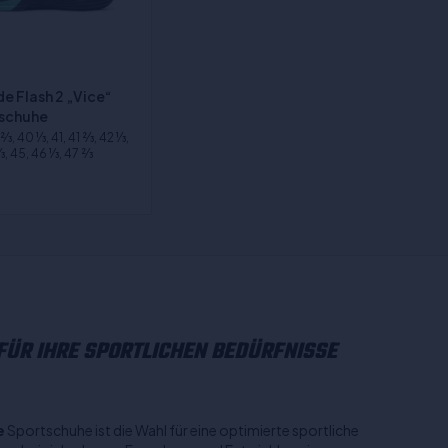
e Flash 2 „Vice“
lschuhe
⁄3, 40 1⁄3, 41, 41 2⁄3, 42 1⁄3,
3, 45, 46 1⁄3, 47 2⁄3
ÜR IHRE SPORTLICHEN BEDÜRFNISSE
e
Sportschuhe ist die Wahl für eine optimierte sportliche