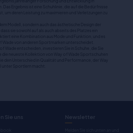
Ergebnis jahrelanger Forschung und Entwicklung in
as Ergebnis ist eine Schuhlinie, die auf die Bedürfnisse
st, um deren Leistung zu maximieren und Verletzungen zu
edem Modell, sondern auch das ästhetische Design der
dass sie sowohl auf als auch abseits des Platzes ein
ektiert eine Kombination aus Mode und Funktion, und es
 of Wade von anderen Sportmarken unterscheidet.
of Wade entscheiden, investieren Sie in Schuhe, die Sie
Sie die neueste Kollektion von Way of Wade Sportschuhen
e den Unterschied in Qualität und Performance, der Way
 unter Sportlern macht.
n Sie uns
Newsletter
ebook
Melden Sie sich unten an und