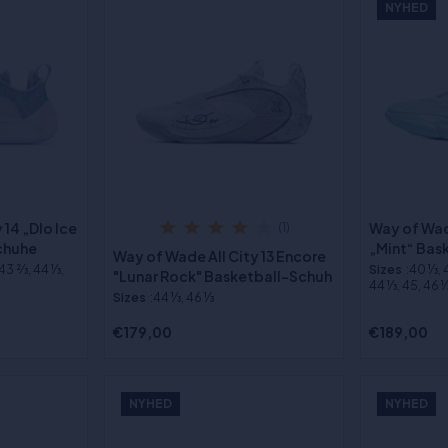
NYHED
 14 „Dlo Ice
Way of Wad
(1)
chuhe
„Mint“ Bas
Way of Wade All City 13 Encore
 43 2⁄3, 44 1⁄3,
Sizes
:40 1⁄3, 
"Lunar Rock" Basketball-Schuh
44 1⁄3, 45, 46 1⁄
Sizes
:44 1⁄3, 46 1⁄3
€179,00
€189,00
NYHED
NYHED