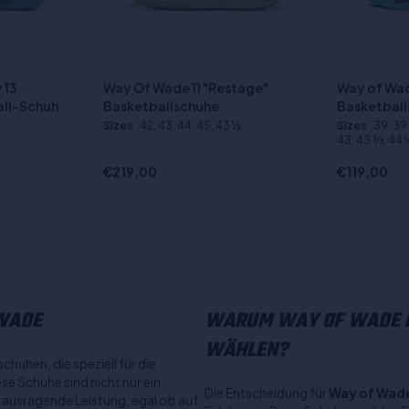
 13
Way Of Wade 11 "Restage"
Way of Wad
all-Schuh
Basketballschuhe
Basketbal
Sizes
:42, 43, 44, 45, 43 ½
Sizes
:39, 39 2
43, 43 2⁄3, 44 1⁄
€219,00
€119,00
 WADE
WARUM WAY OF WADE F
WÄHLEN?
schuhen, die speziell für die
e Schuhe sind nicht nur ein
Die Entscheidung für
Way of Wad
erausragende Leistung, egal ob auf