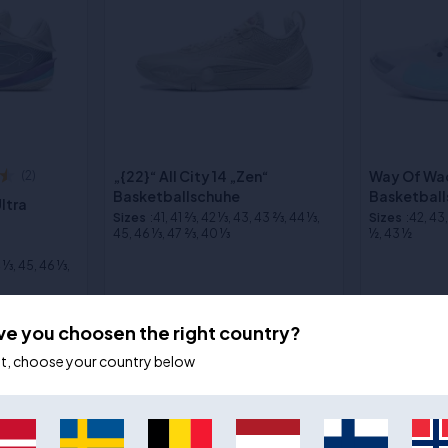
„{22}“ All City 14 „Zen“
Way Of Wad
(2)
Basketballschuhe
Basketbal
ltra
Sizes
:41, 41 2⁄3, 42 1⁄3, 43, 43 2⁄3, 44 1⁄3,
Sizes
:42, 43
45, 46 1⁄3, 47 2⁄3, 40 1⁄3
½, 43 ½
1⁄3, 45, 46 1⁄3,
€159,00
€249,00
ve you choosen the right country?
ot, choose your country below
NYHED
- 21%