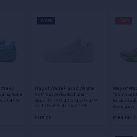
NYHED
- 26%
ltra v2
Way of Wade Flash 2 „White
Way of Wa
ballschuhe
Hot“ Basketballschuhe
"Sommerb
Basketbal
1⁄3, 43, 43 2⁄3,
Sizes
:39, 39 2⁄3, 40 1⁄3, 41, 41 2⁄3, 42 1⁄3,
43, 43 2⁄3, 44 1⁄3, 45, 46 1⁄3, 47 2⁄3
Sizes
:44 1⁄3
€119,00
€153,00
€