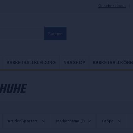
Geschenkkarte
Suchen
BASKETBALLKLEIDUNG
NBA SHOP
BASKETBALLKÖRB
CHUHE
Art der Sportart
Markenname
(1)
Größe