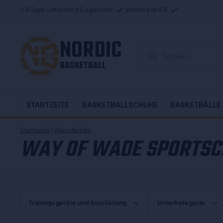
1-4 Tage Lieferzeit på lagervarer
Versand ab €8
NORDIC
Suchen...
BASKETBALL
STARTZEITE
BASKETBALLSCHUHE
BASKETBÄLLE
Startseite
/
Wayofwade
WAY OF WADE SPORTS
Trainingsgeräte und Ausrüstung
Unterkategorie