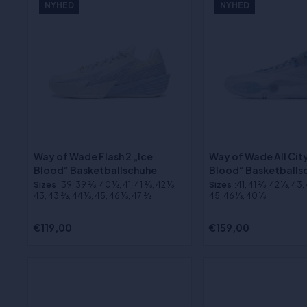
NYHED
NYHED
Way of Wade Flash 2 „Ice
Way of Wade All City
Blood“ Basketballschuhe
Blood“ Basketballs
Sizes
:39, 39 2⁄3, 40 1⁄3, 41, 41 2⁄3, 42 1⁄3,
Sizes
:41, 41 2⁄3, 42 1⁄3, 43,
43, 43 2⁄3, 44 1⁄3, 45, 46 1⁄3, 47 2⁄3
45, 46 1⁄3, 40 1⁄3
€119,00
€159,00