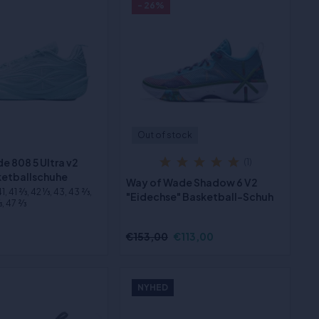
- 26%
Out of stock
e 808 5 Ultra v2
(1)
ketballschuhe
Way of Wade Shadow 6 V2
41, 41 2⁄3, 42 1⁄3, 43, 43 2⁄3,
"Eidechse" Basketball-Schuh
3, 47 2⁄3
€153,00
€113,00
NYHED