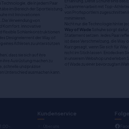
Erfahrung. Diese Schuhe sind das 
en Technologie, die in jedem Paar
Zusammenarbeit mit Top-Athleten. D
äbe im Bereich der Sportleistung.
von Profisportlern zugeschnitten i
huhe mit Innovationen
minimieren.
en. Die Verwendung von
Nicht nur die Technologie hinter j
nd Komfort. Innovative
Way of Wade
Schuhe sorgt dafür, 
 flexible Sohlenkonstruktionen
Statement setzen. Jedes Paar refl
edes Designelement der Way of
ist diese Verschmelzung, die Way
ng eines Athleten zu unterstützen
Kurz gesagt, wenn Sie sich für Way 
nicht im Stich lassen. Entdecken 
n, dass sie sich auf ihre
in unserem Webshop und erleben Si
m ihre Ausrüstung machen zu
of Wade zu einer bevorzugten Wahl
e, schnelle und präzise
en Unterschied ausmachen kann.
Kundenservice
Folge
11:00-
Über uns
Fac