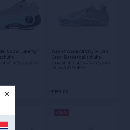
e 10 Low „Liberty“
Way of Wade All City 14 „Dlo
lschuhe
Grey“ Basketballschuhe
, 44, 45, 45 ½, 46, 47, 47
Sizes
:41, 41 2⁄3, 42 1⁄3, 43, 43 2⁄3, 44 1⁄3,
45, 46 1⁄3, 47 2⁄3, 40 1⁄3
€159,00
- 26%