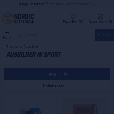
1-4 Tage Lieferzeit på lagervarer
Versand ab €8
NORDIC
BASKETBALL
Favoriten (0)
Warenkorb (0)
Suchen...
Suchen
Menü
Startseite
/
Ausbilder
AUSBILDER IN SPORT
Filter
(1)
Beliebteste