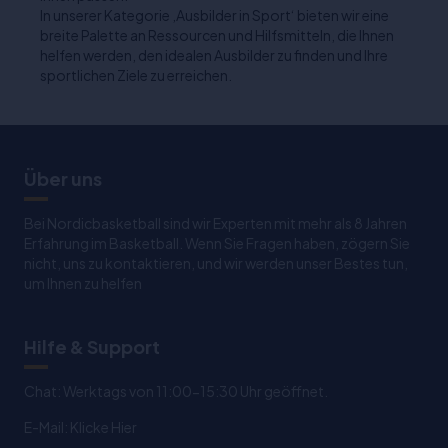
In unserer Kategorie ‚Ausbilder in Sport‘ bieten wir eine
breite Palette an Ressourcen und Hilfsmitteln, die Ihnen
helfen werden, den idealen Ausbilder zu finden und Ihre
sportlichen Ziele zu erreichen.
Über uns
Bei Nordicbasketball sind wir Experten mit mehr als 8 Jahren
Erfahrung im Basketball. Wenn Sie Fragen haben, zögern Sie
nicht, uns zu kontaktieren, und wir werden unser Bestes tun,
um Ihnen zu helfen
Hilfe & Support
Chat: Werktags von 11:00-15:30 Uhr geöffnet.
E-Mail:
Klicke Hier