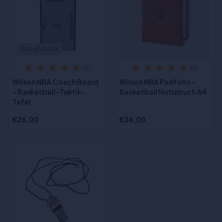
Out of stock
(5)
(4)
Wilson NBA Coach Board
Wilson NBA Padfolio -
- Basketball-Taktik-
Basketball Notizbuch A4
Tafel
€26,00
€36,00