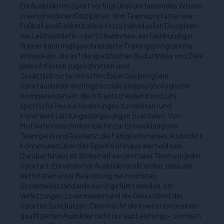
Ein Ausbilder im Sport verfügt über umfassendes Wissen
in verschiedenen Disziplinen. Von Teamsportarten wie
Fußball und Basketball bis hin zu individuellen Disziplinen
wie Leichtathletik oder Schwimmen, ein fachkundiger
Trainer kann maßgeschneiderte Trainingsprogramme
entwickeln, die auf die spezifischen Bedürfnisse und Ziele
jedes Athleten zugeschnitten sind.
Zusätzlich zur technischen Expertise bringt ein
Sportausbilder wichtige soziale und psychologische
Kompetenzen ein, die oft entscheidend sind, um
sportliche Herausforderungen zu meistern und
konstante Leistungssteigerungen zu erzielen. Von
Motivationstechniken bis hin zur Entwicklung von
Teamgeist und Resilienz, die Fähigkeiten eines Ausbilders
können weit über das Spielfeld hinaus wertvoll sein.
Darüber hinaus ist Sicherheit ein zentrales Thema in jeder
Sportart. Ein versierter Ausbilder stellt sicher, dass alle
Aktivitäten unter Beachtung der höchsten
Sicherheitsstandards durchgeführt werden, um
Verletzungen zu vermeiden und die Gesundheit der
Sportler zu schützen. Dies macht die Investition in einen
qualifizierten Ausbilder nicht nur aus Leistungs-, sondern