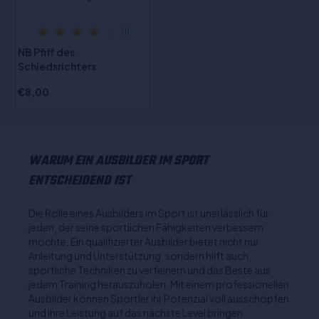
(1)
NB Pfiff des
Schiedsrichters
€8,00
WARUM EIN AUSBILDER IM SPORT
ENTSCHEIDEND IST
Die Rolle eines Ausbilders im Sport ist unerlässlich für
jeden, der seine sportlichen Fähigkeiten verbessern
möchte. Ein qualifizierter Ausbilder bietet nicht nur
Anleitung und Unterstützung, sondern hilft auch,
sportliche Techniken zu verfeinern und das Beste aus
jedem Training herauszuholen. Mit einem professionellen
Ausbilder können Sportler ihr Potenzial voll ausschöpfen
und ihre Leistung auf das nächste Level bringen.