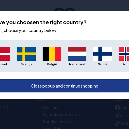
ve you choosen the right country?
ot, choose your country below
Sie haben keine Favoriten ausgewählt
nmark
Sverige
België
Nederland
Suomi
Nor
Close popup and continue shopping
Kundenservice
Folge
11:00-
Über uns
Fac
Kontaktieren Sie uns
Ins
Kundenservice
Tik
Favoriten