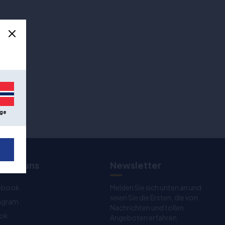
ge
n Sie uns
Newsletter
ebook
Melden Sie sich unten an und
seien Sie die Ersten, die von
tagram
Nachrichten und tollen
Tok
Angeboten erfahren