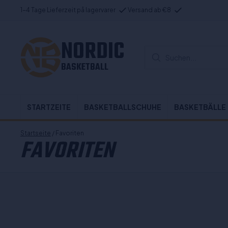
1-4 Tage Lieferzeit på lagervarer
Versand ab €8
NORDIC
Suchen...
BASKETBALL
STARTZEITE
BASKETBALLSCHUHE
BASKETBÄLLE
Startseite
/ Favoriten
FAVORITEN