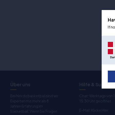
Ha
If n
Da
Über uns
Hilfe & Support
Bei Nordicbasketball sind wir
Chat: Werktags von 
Experten mit mehr als 8
15:30 Uhr geöffnet.
Jahren Erfahrung im
E-Mail:
Klicke Hier
Basketball. Wenn Sie Fragen