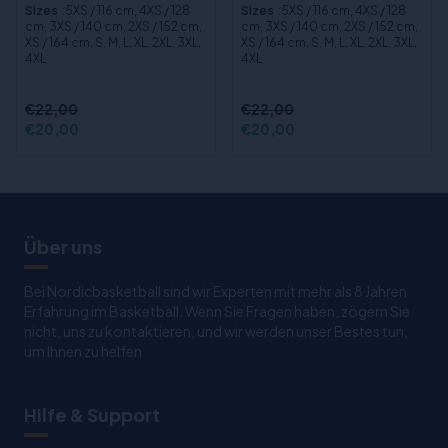
Sizes
:5XS / 116 cm, 4XS / 128
Sizes
:5XS / 116 cm, 4XS / 128
cm, 3XS / 140 cm, 2XS / 152 cm,
cm, 3XS / 140 cm, 2XS / 152 cm,
XS / 164 cm, S, M, L, XL, 2XL, 3XL,
XS / 164 cm, S, M, L, XL, 2XL, 3XL,
4XL
4XL
€22,00
€22,00
€20,00
€20,00
Über uns
Bei Nordicbasketball sind wir Experten mit mehr als 8 Jahren
Erfahrung im Basketball. Wenn Sie Fragen haben, zögern Sie
nicht, uns zu kontaktieren, und wir werden unser Bestes tun,
um Ihnen zu helfen
Hilfe & Support