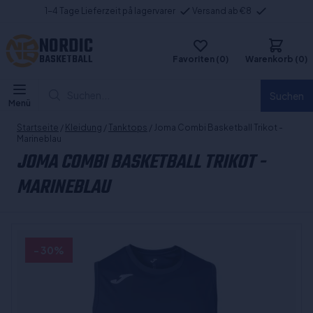
1-4 Tage Lieferzeit på lagervarer
Versand ab €8
NORDIC
BASKETBALL
Favoriten (0)
Warenkorb (0)
Suchen...
Suchen
Menü
Startseite
/
Kleidung
/
Tanktops
/ Joma Combi Basketball Trikot -
Marineblau
JOMA COMBI BASKETBALL TRIKOT -
MARINEBLAU
- 30%