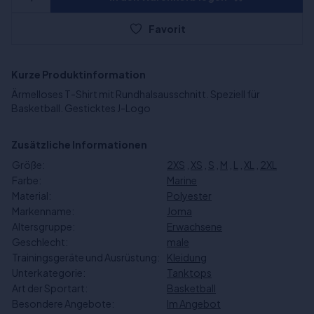
Favorit
Kurze Produktinformation
Ärmelloses T-Shirt mit Rundhalsausschnitt. Speziell für
Basketball. Gesticktes J-Logo
Zusätzliche Informationen
Größe:
2XS
,
XS
,
S
,
M
,
L
,
XL
,
2XL
Farbe:
Marine
Material:
Polyester
Markenname:
Joma
Altersgruppe:
Erwachsene
Geschlecht:
male
Trainingsgeräte und Ausrüstung:
Kleidung
Unterkategorie:
Tanktops
Art der Sportart:
Basketball
Besondere Angebote:
Im Angebot