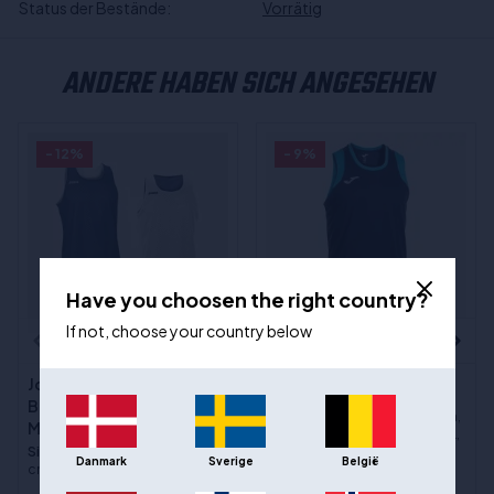
Status der Bestände:
Vorrätig
ANDERE HABEN SICH ANGESEHEN
- 12%
- 9%
Have you choosen the right country?
If not, choose your country below
JOMA Cancha Basketball
(2)
Trikot - Marine
Joma Aro Reversible
Sizes
:5XS / 116 cm, 4XS / 128
Basketball Trikot -
cm, 3XS / 140 cm, 2XS / 152 cm,
Marine/Weiß
XS / 164 cm, S, M, L, XL, 2XL, 3XL,
Sizes
:2XS / 152 cm, XS / 164
4XL
Danmark
Sverige
België
cm, S, M, L, XL, 2XL