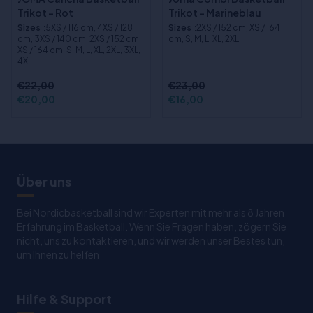
Trikot - Rot
Trikot - Marineblau
Sizes
:5XS / 116 cm, 4XS / 128
Sizes
:2XS / 152 cm, XS / 164
cm, 3XS / 140 cm, 2XS / 152 cm,
cm, S, M, L, XL, 2XL
XS / 164 cm, S, M, L, XL, 2XL, 3XL,
4XL
€22,00
€23,00
€20,00
€16,00
Über uns
Bei Nordicbasketball sind wir Experten mit mehr als 8 Jahren
Erfahrung im Basketball. Wenn Sie Fragen haben, zögern Sie
nicht, uns zu kontaktieren, und wir werden unser Bestes tun,
um Ihnen zu helfen
Hilfe & Support