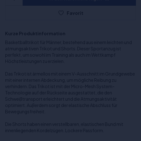
Favorit
Kurze Produktinformation
Basketballtrikot für Männer, bestehend aus einem leichten und
atmungsaktiven Trikot und Shorts. Dieser Sportanzug ist
perfekt, um sowohl im Training als auch im Wettkampf
Höchstleistungen zu erzielen.
Das Trikot ist ärmellos mit einem V-Ausschnitt im Grundgewebe
mit einer internen Abdeckung, um mögliche Reibung zu
verhindern. Das Trikot ist mit der Micro-Mesh System-
Technologie auf der Rückseite ausgestattet, die den
Schweißtransport erleichtert und die Atmungsaktivität
optimiert. Außerdem sorgt der elastische Abschluss für
Bewegungsfreiheit.
Die Shorts haben einen verstellbaren, elastischen Bund mit
innenliegenden Kordelzügen. Lockere Passform.