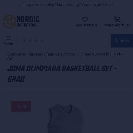
1-4 Tage Lieferzeit på lagervarer
Versand ab €8
NORDIC
BASKETBALL
Favoriten (0)
Warenkorb (0)
Suchen...
Suchen
Menü
Startseite
/
Kleidung
/
Tanktops
/ Joma Olimpiada Basketball Set -
Grau
JOMA OLIMPIADA BASKETBALL SET -
GRAU
- 24%