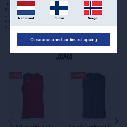
Trainingsgeräte und
Kleidung
Ausrüstung:
Unterkategorie:
Tanktops
Nederland
Suomi
Norge
Art der Sportart:
Basketball
Besondere Angebote:
Im Angebot
Close popup and continue shopping
ANDERE BELIEBTE AUSWAHLEN VON
JOMA
- 9%
- 30%
JOMA Cancha Basketball
Joma Combi Basketball