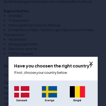
Beide Kleidungsstücke haben einen individuellen Aufdruck.
Eigenschaften
Ärmellos
V-Ausschnitt
Atmungsaktives Stretch-Material
Enthält Micro-Mesh-Technologie in Bereichen mit hoher
Transpiration
Vorderseite
Bewegungsfreiheit
Passform: semi-fit
100% Polyester
Have you choosen the right country?
Zusätzliche Informationen
If not, choose your country below
5XS
,
4XS
,
3XS
,
2XS
,
XS
,
S
,
M
,
L
,
XL
,
Größe:
2XL
,
3XL
,
4XL
Farbe:
Grau
Material:
Polyester
Markenname:
Joma
Altersgruppe:
Kinder
,
Erwachsene
Danmark
Sverige
België
Geschlecht:
male