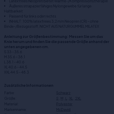
Latexfreies Neopren bietet Wärme-/Kompressionstherapie
Äußeres strapazierfähiges Nylongewebe für lange
Haltbarkeit
Passend für links oder rechts
INHALT: 100% latexfreies 3,2 mm Neopren (CR) - ohne
Binde-/Bezugsstoff, NICHT AUS NATURGUMMEL MILATEX
Anleitung zur Größenbestimmung: Messen Sie um das
Knie herum und finden Sie die passende Größe anhand der
unten angegebenen cm.
S 33 - 35.6
M 35.6 - 38.1
L 38.1 - 40.6
XL 40,6 - 44,5
XXL 44.5 - 48.3
Zusätzliche Informationen
Farbe:
Schwarz
Größe:
S
,
M
,
L
,
XL
,
2XL
Material:
Polyester
Markenname:
McDavid