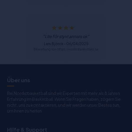
"Lite för styvt annars ok"
Lars Björck - 06/04/2025
Bewertung von https://nordicbasketball.se
Über uns
Bei Nordicbasketball sind wir Experten mit mehr als 8 Jahren
Erfahrung im Basketball. Wenn Sie Fragen haben, zögern Sie
nicht, uns zu kontaktieren, und wir werden unser Bestes tun,
um Ihnen zu helfen
Hilfe & Support