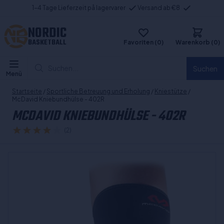
1-4 Tage Lieferzeit på lagervarer
Versand ab €8
NORDIC
BASKETBALL
Favoriten (0)
Warenkorb (0)
Suchen...
Suchen
Menü
Startseite
/
Sportliche Betreuung und Erholung
/
Kniestütze
/
McDavid Kniebundhülse - 402R
MCDAVID KNIEBUNDHÜLSE - 402R
(2)