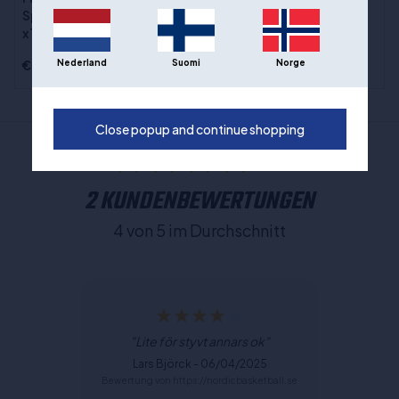
Sizes
:XS / 164 cm, S, M, L, XL
Sportband, weiß - 2,5cm
x 10m
Nederland
Suomi
Norge
€9,00
€59,00
Close popup and continue shopping
2 KUNDENBEWERTUNGEN
4 von 5 im Durchschnitt
"Lite för styvt annars ok"
Lars Björck - 06/04/2025
Bewertung von https://nordicbasketball.se