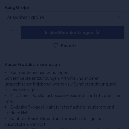
Vælg Größe
In den Warenkorb legen
Favorit
Kurze Produktinformation
Kann bei Sehnenentzündungen,
Schleimbeutelentzündungen, Arthritis und anderen
unspezifischen Kniebeschwerden zur Schmerzlinderung und
Heilung beitragen
Mit offener Patella für bessere Flexibilität und Luftzufuhr zum
Knie.
Exklusive 5-Nadel-Naht für eine flachere, sauberere und
stärkere Naht
Nahtlose Kniekehle und anatomisches Design für
zusätzlichen Komfort