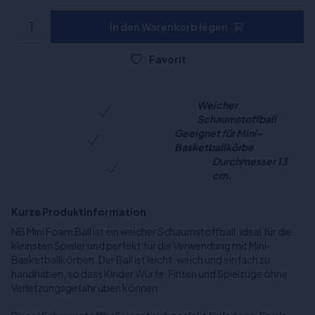
In den Warenkorb legen
Favorit
Weicher
Schaumstoffball
Geeignet für Mini-
Basketballkörbe
Durchmesser 13
cm.
Kurze Produktinformation
NB Mini Foam Ball ist ein weicher Schaumstoffball, ideal für die
kleinsten Spieler und perfekt für die Verwendung mit Mini-
Basketballkörben. Der Ball ist leicht, weich und einfach zu
handhaben, so dass Kinder Würfe, Finten und Spielzüge ohne
Verletzungsgefahr üben können.