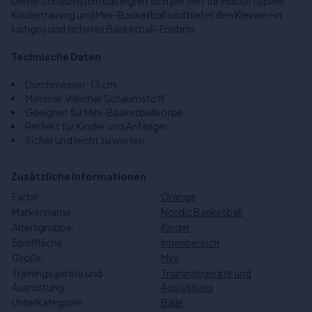
Dieser Schaumstoffball eignet sich perfekt für Indoor-Spiele,
Kindertraining und Mini-Basketball und bietet den Kleinen ein
lustiges und sicheres Basketball-Erlebnis.
Technische Daten
Durchmesser: 13 cm
Material: Weicher Schaumstoff
Geeignet für Mini-Basketballkörbe
Perfekt für Kinder und Anfänger
Sicher und leicht zu werfen
Zusätzliche Informationen
Farbe:
Orange
Markenname:
Nordic Basketball
Altersgruppe:
Kinder
Spielfläche:
Innenbereich
Größe:
Mini
Trainingsgeräte und
Trainingsgeräte und
Ausrüstung:
Ausrüstung
Unterkategorie:
Bälle