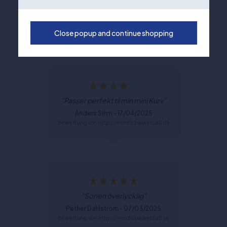
"Passer perfekt til min mini Kurv"
Anders Sihm - 17/04/2025
Bewertung von https://nordicbasketball.dk
Close popup and continue shopping
"Passer perfekt til min mini Kurv"
Anders Sihm - 17/04/2025
Bewertung von https://nordicbasketball.dk
"Sonen överlycklig"
Pether Dahlström - 07/03/2025
Bewertung von https://nordicbasketball.se