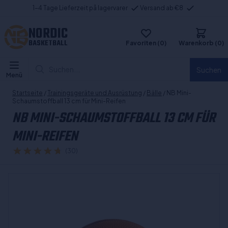
1-4 Tage Lieferzeit på lagervarer
Versand ab €8
NORDIC
BASKETBALL
Favoriten (0)
Warenkorb (0)
Suchen...
Suchen
Menü
Startseite
/
Trainingsgeräte und Ausrüstung
/
Bälle
/ NB Mini-
Schaumstoffball 13 cm für Mini-Reifen
NB MINI-SCHAUMSTOFFBALL 13 CM FÜR
MINI-REIFEN
(30)