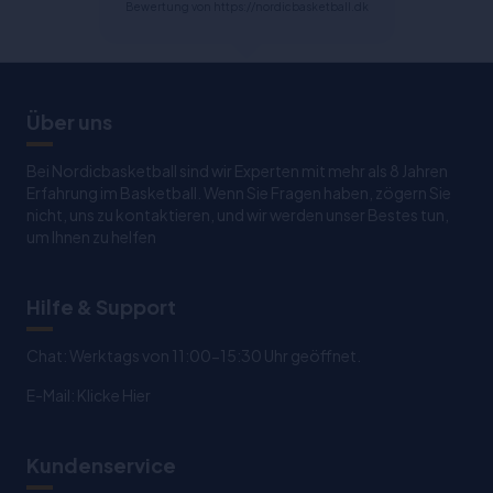
Bewertung von https://nordicbasketball.dk
Über uns
Bei Nordicbasketball sind wir Experten mit mehr als 8 Jahren
Erfahrung im Basketball. Wenn Sie Fragen haben, zögern Sie
nicht, uns zu kontaktieren, und wir werden unser Bestes tun,
um Ihnen zu helfen
Hilfe & Support
Chat: Werktags von 11:00-15:30 Uhr geöffnet.
E-Mail:
Klicke Hier
Kundenservice