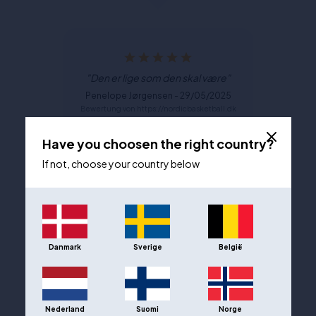
"Den er lige som den skal være"
Penelope Jørgensen - 29/05/2025
Bewertung von https://nordicbasketball.dk
Have you choosen the right country?
If not, choose your country below
Anna Lyberg - 18/04/2025
Bewertung von https://nordicbasketball.se
Danmark
Sverige
België
Nederland
Suomi
Norge