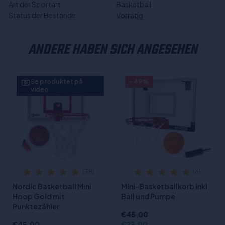
Art der Sportart:
Basketball
Status der Bestände:
Vorrätig
ANDERE HABEN SICH ANGESEHEN
Se produktet på
- 49%
video
(38)
(6)
Nordic Basketball Mini
Mini-Basketballkorb inkl.
Hoop Gold mit
Ball und Pumpe
Punktezähler
€45,00
€45,00
€23,00