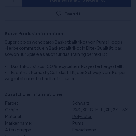
Favorit
Kurze Produktinformation
Super cooles wendbares Basketballtrikot von Puma Hoops.
Hier bekommst du ein Basketballtrikot in Elite-Qualität, das
sowohl für Spiele als auch für das Training perfekt ist.
Das Trikot ist aus 100% recyceltem Polyester hergestellt.
Es enthält Puma dryCell, das hilft, den Schweiß vom Körper
wegzuleiten und schnell zu trocknen.
Zusätzliche Informationen
Farbe:
Schwarz
Größe:
2XS
,
XS
,
S
,
M
,
L
,
XL
,
2XL
,
3XL
Material:
Polyester
Markenname:
Puma
Altersgruppe:
Erwachsene