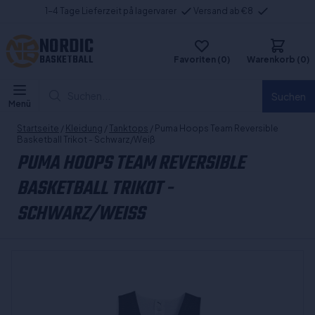
1-4 Tage Lieferzeit på lagervarer
Versand ab €8
NORDIC
BASKETBALL
Favoriten (0)
Warenkorb (0)
Suchen...
Suchen
Menü
Startseite
/
Kleidung
/
Tanktops
/ Puma Hoops Team Reversible
Basketball Trikot - Schwarz/Weiß
PUMA HOOPS TEAM REVERSIBLE
BASKETBALL TRIKOT -
SCHWARZ/WEISS