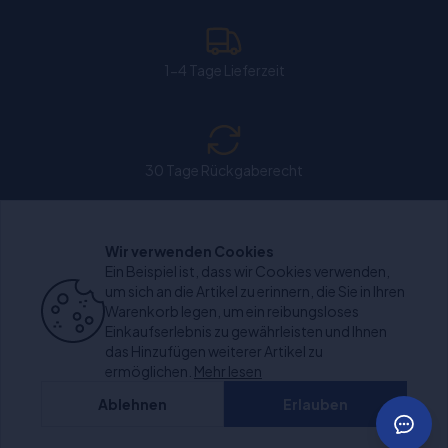
1-4 Tage Lieferzeit
30 Tage Rückgaberecht
Wir verwenden Cookies
Chat: Werktags von 11:00-15:30 Uhr geöffnet.
Ein Beispiel ist, dass wir Cookies verwenden,
um sich an die Artikel zu erinnern, die Sie in Ihren
Warenkorb legen, um ein reibungsloses
Einkaufserlebnis zu gewährleisten und Ihnen
das Hinzufügen weiterer Artikel zu
+1000 bewertungen
ermöglichen.
Mehr lesen
Ablehnen
Erlauben