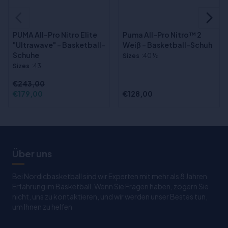
PUMA All-Pro Nitro Elite
Puma All-Pro Nitro™ 2
"Ultrawave" - Basketball-
Weiß - Basketball-Schuh
Schuhe
Sizes
:40 ½
Sizes
:43
€243,00
€179,00
€128,00
Über uns
Bei Nordicbasketball sind wir Experten mit mehr als 8 Jahren
Erfahrung im Basketball. Wenn Sie Fragen haben, zögern Sie
nicht, uns zu kontaktieren, und wir werden unser Bestes tun,
um Ihnen zu helfen