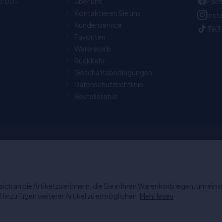
11:00-
Über uns
Fac
Kontaktieren Sie uns
Ins
Kundenservice
Tik
Favoriten
Warenkorb
Rückkehr
Geschäftsbedingungen
Datenschutzrichtlinie
Bestellstatus
Tage Rückgaberecht
Chat: Werktags von 11:00-1
geöffnet.
ich an die Artikel zu erinnern, die Sie in Ihren Warenkorb legen, um ein
 Hinzufügen weiterer Artikel zu ermöglichen.
Mehr lesen