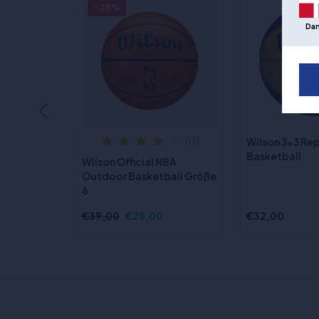
- 28%
Da
Wilson 3x3 Rep
(13)
Basketball
Wilson Official NBA
Outdoor Basketball Größe
6
€39,00
€28,00
€32,00