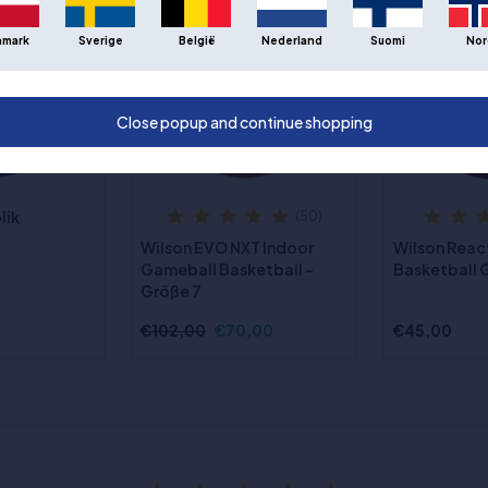
- 31%
nmark
Sverige
België
Nederland
Suomi
Nor
Close popup and continue shopping
lik
(50)
Wilson EVO NXT Indoor
Wilson Reac
Gameball Basketball -
Basketball 
Größe 7
€102,00
€70,00
€45,00