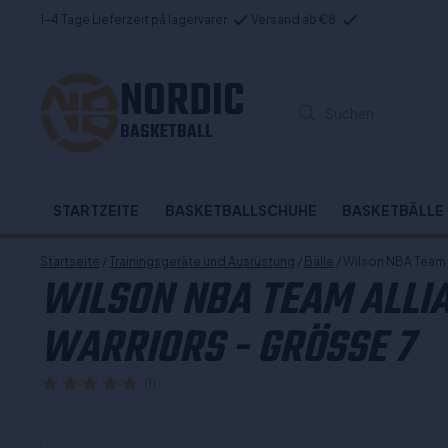
1-4 Tage Lieferzeit på lagervarer
Versand ab €8
NORDIC
Suchen...
BASKETBALL
STARTZEITE
BASKETBALLSCHUHE
BASKETBÄLLE
Startseite
/
Trainingsgeräte und Ausrüstung
/
Bälle
/ Wilson NBA Team 
WILSON NBA TEAM ALLIA
WARRIORS - GRÖSSE 7
(1)