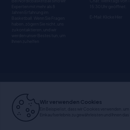
Bei Nordicbasketball sind wir
Chat: Werktags von 
Experten mit mehr als 8
15:30 Uhr geöffnet.
Jahren Erfahrung im
E-Mail:
Klicke Hier
Basketball. Wenn Sie Fragen
haben, zögern Sie nicht, uns
zu kontaktieren, und wir
werden unser Bestes tun, um
Ihnen zu helfen
1-4 Tage Lieferzeit
30 
Wir verwenden Cookies
Ein Beispiel ist, dass wir Cookies verwenden, um s
Einkaufserlebnis zu gewährleisten und Ihnen das