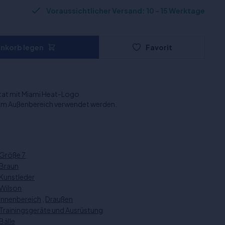
Voraussichtlicher Versand: 10 - 15 Werktage
enkorb legen
Favorit
itat mit Miami Heat-Logo
h im Außenbereich verwendet werden.
Größe 7
Braun
Kunstleder
Wilson
Innenbereich
,
Draußen
Trainingsgeräte und Ausrüstung
Bälle