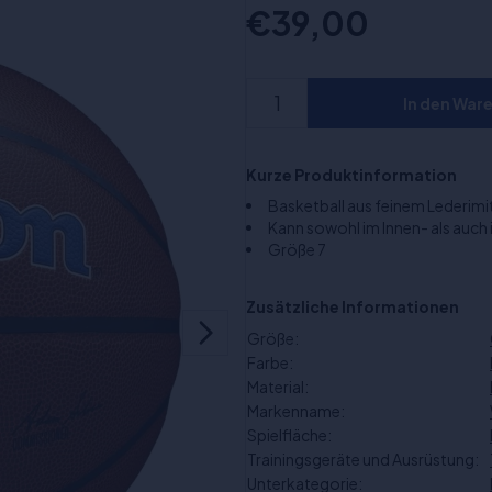
€39,00
In den War
Kurze Produktinformation
Basketball aus feinem Lederim
Kann sowohl im Innen- als auc
Größe 7
Zusätzliche Informationen
Größe:
Farbe:
Material:
Markenname:
Spielfläche:
Trainingsgeräte und Ausrüstung:
Unterkategorie: