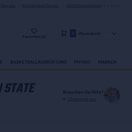
Über uns
Kontaktieren Sie uns
+1000 bewertungen
Warenkorb
0
Favoriten (0)
E
BASKETBALLAUSRÜSTUNG
PHYSIO
MARKEN
 STATE
Brauchen Sie Hilfe?
Chatte mit uns