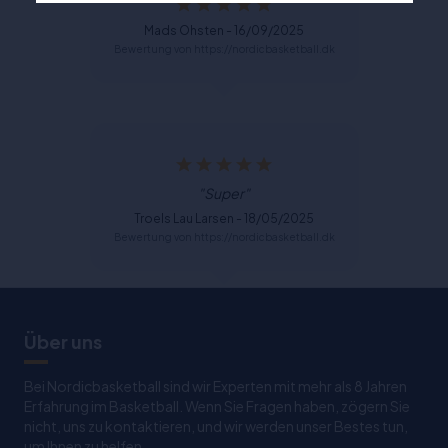
Mads Ohsten - 16/09/2025
Bewertung von https://nordicbasketball.dk
"Super"
Troels Lau Larsen - 18/05/2025
Bewertung von https://nordicbasketball.dk
Über uns
Bei Nordicbasketball sind wir Experten mit mehr als 8 Jahren
Erfahrung im Basketball. Wenn Sie Fragen haben, zögern Sie
nicht, uns zu kontaktieren, und wir werden unser Bestes tun,
um Ihnen zu helfen