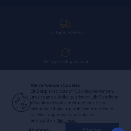
1-4 Tage Lieferzeit
30 Tage Rückgaberecht
Wir verwenden Cookies
Chat: Werktags von 11:00-15:30 Uhr geöffnet.
Ein Beispiel ist, dass wir Cookies verwenden,
um sich an die Artikel zu erinnern, die Sie in Ihren
Warenkorb legen, um ein reibungsloses
Einkaufserlebnis zu gewährleisten und Ihnen
das Hinzufügen weiterer Artikel zu
+1000 bewertungen
ermöglichen.
Mehr lesen
Ablehnen
Erlauben