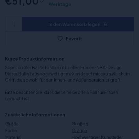
€51,00
Werktage
In den Warenkorb legen
Favorit
Kurze Produktinformation
Super cooler Basketball im offiziellen Frauen-NBA-Design.
Dieser Ball ist aus hochwertigem Kunstleder mit extra weichem
Griff, die sowohl für den Innen- und Außenbereich ist groß.
Bitte beachten Sie, dass dies eine Größe 6 Ball für Frauen
gemacht ist.
Zusätzliche Informationen
Größe:
Größe 6
Farbe:
Orange
Material:
Hochwertiges Kunstleder