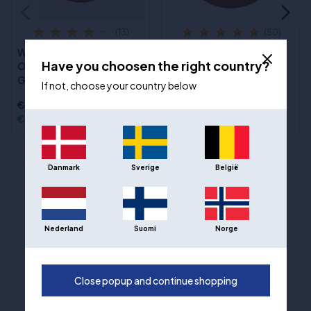
(13)
(50)
Wilson Official NBA
Wilson EVO NXT Indoor
Have you choosen the right country?
Outdoor Basketball
Gameball Basketball -
Größe 6
Größe 7
If not, choose your country below
€39,00
€102,00
€28,00
€70,00
Danmark
Sverige
België
2 KUNDENBEWERTUNGEN
Nederland
Suomi
Norge
5 von 5 im Durchschnitt
Close popup and continue shopping