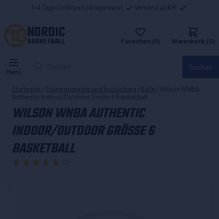
1-4 Tage Lieferzeit på lagervarer
Versand ab €8
NORDIC
BASKETBALL
Favoriten (0)
Warenkorb (0)
Suchen...
Suchen
Menü
Startseite
/
Trainingsgeräte und Ausrüstung
/
Bälle
/ Wilson WNBA
Authentic Indoor/Outdoor Größe 6 Basketball
WILSON WNBA AUTHENTIC
INDOOR/OUTDOOR GRÖSSE 6 B
ASKETBALL
(2)