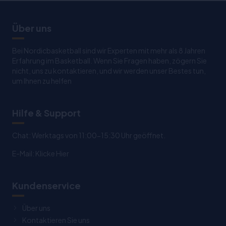
Über uns
Bei Nordicbasketball sind wir Experten mit mehr als 8 Jahren
Erfahrung im Basketball. Wenn Sie Fragen haben, zögern Sie
nicht, uns zu kontaktieren, und wir werden unser Bestes tun,
um Ihnen zu helfen
Hilfe & Support
Chat: Werktags von 11:00-15:30 Uhr geöffnet.
E-Mail:
Klicke Hier
Kundenservice
Über uns
Kontaktieren Sie uns