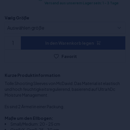
Versand aus unserem Lager sein: 1 - 3 Tage
Vælg Größe
In den Warenkorb legen
Favorit
Kurze Produktinformation
Tolle Shooting Sleeves von McDavid. Das Material ist elastisch
und hoch feuchtigkeitsregulierend, basierend auf Ultra hDc
Moisture Management.
Es sind 2 Ärmel in einer Packung.
Maße um den Ellbogen:
Small/Medium: 20 - 25 cm
Groß/X-Groß: 25 - 30 cm