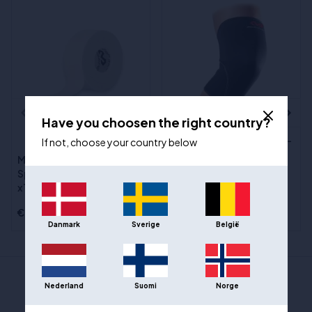
Have you choosen the right country?
McDavid Kniebundhülse -
(2)
If not, choose your country below
401R
McDavid Euro Tape -
Sizes
:S, M, L, XL, 2XL
Sportband, weiß - 2,5cm
x 10m
€9,00
€34,00
Danmark
Sverige
België
Nederland
Suomi
Norge