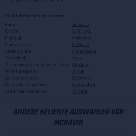
Zusätzliche Informationen
Farbe:
Schwarz
Größe:
S/M
,
L/XL
Material:
Polyester
Markenname:
McDavid
Altersgruppe:
Erwachsene
Geschlecht:
male
Trainingsgeräte und Ausrüstung:
Kleidung
Unterkategorie:
Ärmel
Art der Sportart:
Basketball
Besondere Angebote:
Im Angebot
Status der Bestände:
Vorrätig
ANDERE BELIEBTE AUSWAHLEN VON
MCDAVID