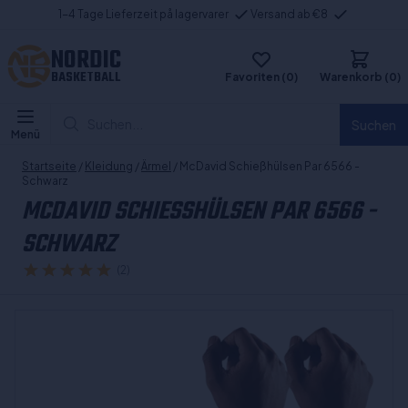
1-4 Tage Lieferzeit på lagervarer
Versand ab €8
NORDIC
BASKETBALL
Favoriten (0)
Warenkorb (0)
Suchen...
Suchen
Menü
Startseite
/
Kleidung
/
Ärmel
/ McDavid Schießhülsen Par 6566 -
Schwarz
MCDAVID SCHIESSHÜLSEN PAR 6566 - S
CHWARZ
(2)