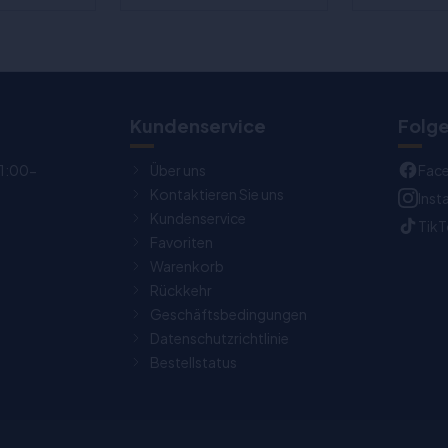
Kundenservice
Folge
11:00-
Über uns
Fac
Kontaktieren Sie uns
Ins
Kundenservice
Tik
Favoriten
Warenkorb
Rückkehr
Geschäftsbedingungen
Datenschutzrichtlinie
Bestellstatus