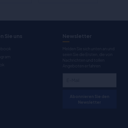
n Sie uns
Newsletter
ebook
Melden Sie sich unten an und
seien Sie die Ersten, die von
tagram
Nachrichten und tollen
Tok
Angeboten erfahren
Abonnieren Sie den
Newsletter