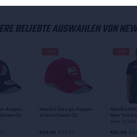
Besondere Angebote:
ERE BELIEBTE AUSWAHLEN VON NEW
- 27%
- 25%
iga-Kappe -
New Era Die Liga-Kappe -
New Era NBA
 Blazers OS
Atlanta Hawks OS
New York Kn
Sizes
:XS / 164 
00
€30,00
€22,00
€32,00
€2