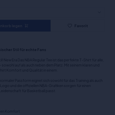
enkorb legen
Favorit
ischer Stil für echte Fans
il! New Era Das NBA Regular Tee ist das perfekte T-Shirt für alle,
 - sowohl auf als auch neben dem Platz. Mit seinem klaren und
Shirt Komfort und Qualität in einem.
maler Passform eignet sich sowohl für das Training als auch
a-Logo und die offiziellen NBA-Grafiken sorgen für einen
Leidenschaft für Basketball passt.
chen Komfort