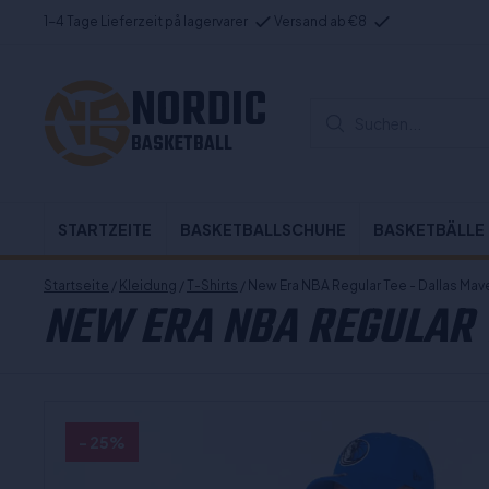
1-4 Tage Lieferzeit på lagervarer
Versand ab €8
NORDIC
Suchen...
BASKETBALL
STARTZEITE
BASKETBALLSCHUHE
BASKETBÄLLE
Startseite
/
Kleidung
/
T-Shirts
/ New Era NBA Regular Tee - Dallas Mav
NEW ERA NBA REGULAR 
- 25%