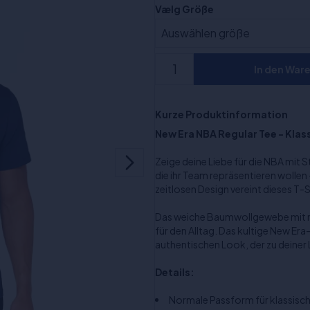
Vælg Größe
In den War
Kurze Produktinformation
New Era NBA Regular Tee - Klass
Zeige deine Liebe für die NBA mit St
die ihr Team repräsentieren wollen
zeitlosen Design vereint dieses T-
Das weiche Baumwollgewebe mit nor
für den Alltag. Das kultige New Er
authentischen Look, der zu deiner 
Details:
Normale Passform für klassis