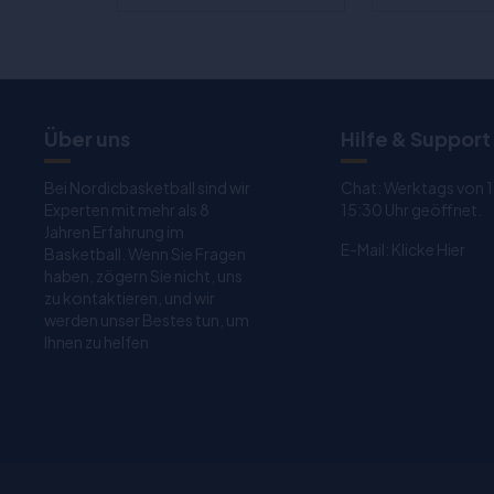
Über uns
Hilfe & Support
Bei Nordicbasketball sind wir
Chat: Werktags von 
Experten mit mehr als 8
15:30 Uhr geöffnet.
Jahren Erfahrung im
E-Mail:
Klicke Hier
Basketball. Wenn Sie Fragen
haben, zögern Sie nicht, uns
zu kontaktieren, und wir
werden unser Bestes tun, um
Ihnen zu helfen