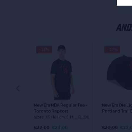
AND
- 25%
- 27%
New Era NBA Regular Tee -
New Era Die L
Toronto Raptors
Portland Trail
Sizes
:XS / 164 cm, S, M, L, XL, 2XL
€32,00
€24,00
€30,00
€22,