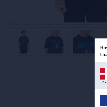
Ha
If n
Da