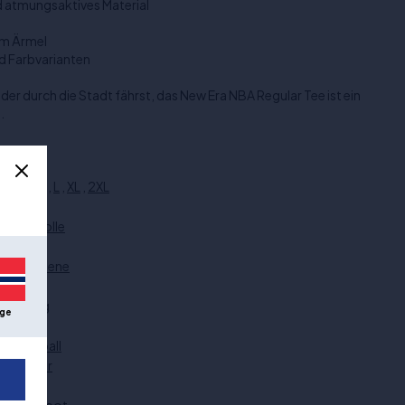
 atmungsaktives Material
em Ärmel
nd Farbvarianten
der durch die Stadt fährst, das New Era NBA Regular Tee ist ein
.
XS
,
S
,
M
,
L
,
XL
,
2XL
Marine
Baumwolle
New Era
Erwachsene
unisex
Kleidung
ge
T-Shirts
Basketball
Schotter
NBA